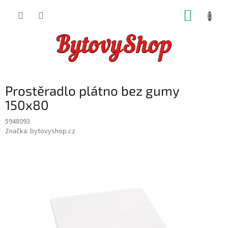
Přejít
NÁKUP
na
obsah
KOŠÍK
Prostěradlo plátno bez gumy
150x80
5948093
Značka:
bytovyshop.cz