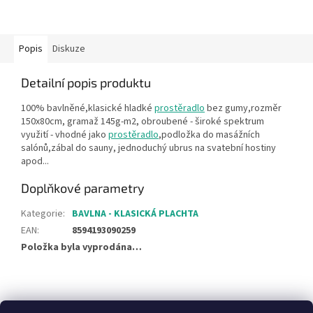
Popis
Diskuze
Detailní popis produktu
100% bavlněné,klasické hladké
prostěradlo
bez gumy,rozměr
150x80cm, gramaž 145g-m2, obroubené - široké spektrum
využití - vhodné jako
prostěradlo
,podložka do masážních
salónů,zábal do sauny, jednoduchý ubrus na svatební hostiny
apod...
Doplňkové parametry
Kategorie
:
BAVLNA - KLASICKÁ PLACHTA
EAN
:
8594193090259
Položka byla vyprodána…
Z
á
Heureka recenze