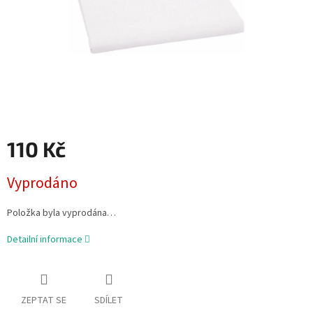
110 Kč
Měrná
Vyprodáno
cena:
Položka byla vyprodána…
Detailní informace
ZEPTAT SE
SDÍLET