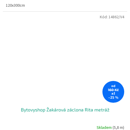
120x300cm
Kód:
14862/V4
od
160 Kč
až
–25 %
Bytovyshop Žakárová záclona Rita metráž
Skladem
(5,8 m)