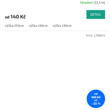
Skladem
(33,5 m)
DETAIL
140 Kč
od
výška 250cm
výška 160cm
výška 180cm
Kód:
13986/V
od
160 Kč
až
–20 %