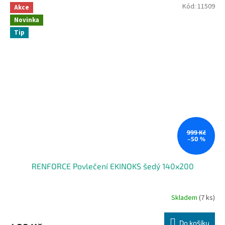
Kód:
11509
Akce
Novinka
Tip
999 Kč
–50 %
RENFORCE Povlečení EKINOKS šedý 140x200
Skladem
(7 ks)
Do košíku