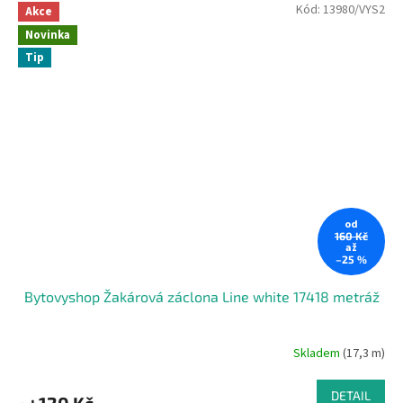
Kód:
13980/VYS2
Akce
Novinka
Tip
od
160 Kč
až
–25 %
Bytovyshop Žakárová záclona Line white 17418 metráž
Skladem
(17,3 m)
DETAIL