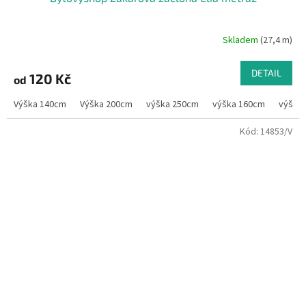
Skladem
(27,4 m)
DETAIL
120 Kč
od
Výška 140cm
Výška 200cm
výška 250cm
výška 160cm
výška
Kód:
14853/V