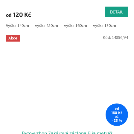
DETAIL
120 Kč
od
Výška 140cm
výška 250cm
výška 160cm
výška 180cm
Kód:
14856/V4
Akce
od
160 Kč
až
–25 %
Bytovyshop Žakárová záclona Elia metráž