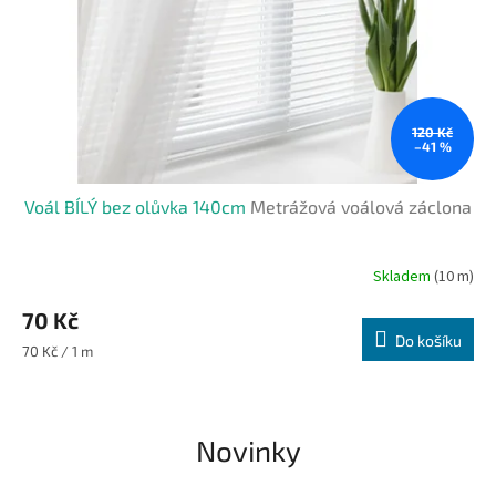
120 Kč
–41 %
Voál BÍLÝ bez olůvka 140cm
Metrážová voálová záclona
Skladem
(10 m)
70 Kč
Do košíku
Měrná
70 Kč / 1 m
cena:
Novinky