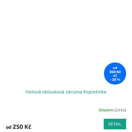
od
350 Kč
až
–28 %
Hotová oblouková záclona Kopretinka
Skladem
(13 ks)
DETAIL
250 Kč
od