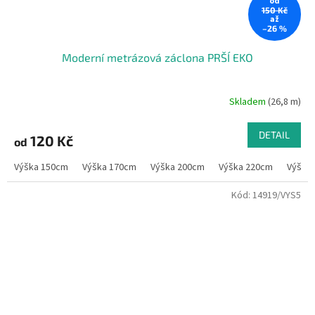
od
150 Kč
až
–26 %
Moderní metrázová záclona PRŠÍ EKO
Skladem
(26,8 m)
DETAIL
120 Kč
od
Výška 150cm
Výška 170cm
Výška 200cm
Výška 220cm
Výška
Kód:
14919/VYS5