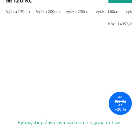
120 Kč
od
Výška 120cm
Výška 200cm
výška 250cm
výška 160cm
výška
Kód:
14952/V
od
160 Kč
až
–20 %
Bytovyshop Žakárová záclona Iris gray metráž