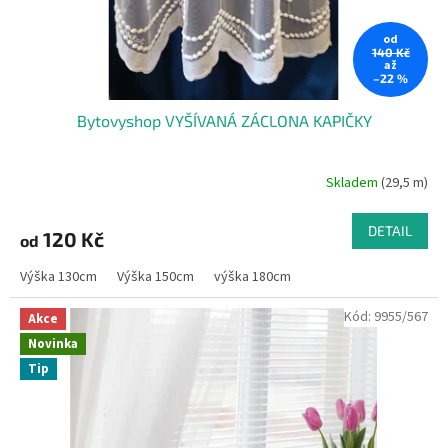
u
od
140 Kč
až
–22 %
Bytovyshop VYŠÍVANÁ ZÁCLONA KAPIČKY
Skladem
(29,5 m)
DETAIL
120 Kč
od
Výška 130cm
Výška 150cm
výška 180cm
Kód:
9955/567
Akce
Novinka
Tip