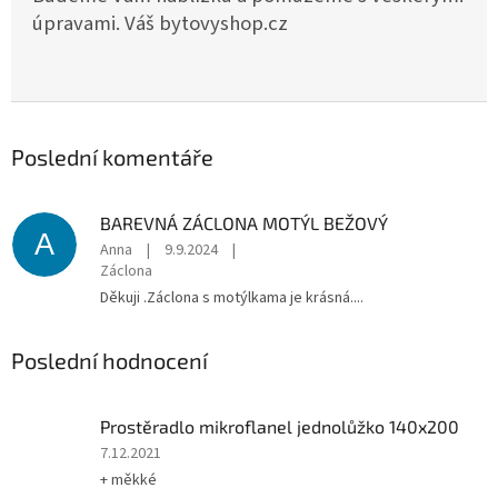
úpravami. Váš bytovyshop.cz
Poslední komentáře
BAREVNÁ ZÁCLONA MOTÝL BEŽOVÝ
A
Anna
|
9.9.2024
|
Záclona
Děkuji .Záclona s motýlkama je krásná....
Poslední hodnocení
Prostěradlo mikroflanel jednolůžko 140x200
Hodnocení
7.12.2021
produktu
+ měkké
je