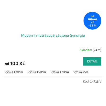
od
150 Kč
až
–33 %
Moderní metrázová záclona Synergia
Skladem
(24 m)
DETAIL
100 Kč
od
Výška 120cm
Výška 150cm
Výška 170cm
výška 250
Kód:
14729/V