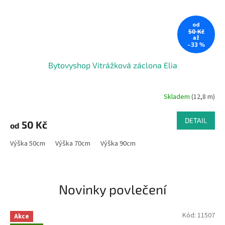
od
50 Kč
až
–33 %
Bytovyshop Vitrážková záclona Elia
Skladem
(12,8 m)
DETAIL
50 Kč
od
Výška 50cm
Výška 70cm
Výška 90cm
Novinky povlečení
Kód:
11507
Akce