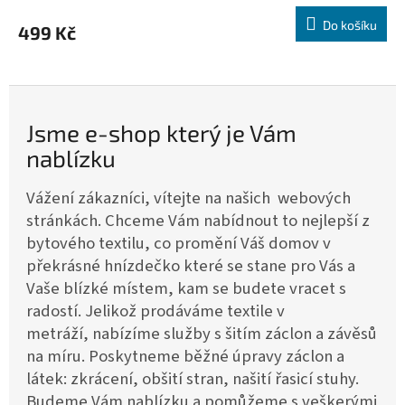
Do košíku
499 Kč
Jsme e-shop který je Vám
nablízku
Vážení zákazníci, vítejte na našich webových
stránkách. Chceme Vám nabídnout to nejlepší z
bytového textilu, co promění Váš domov v
překrásné hnízdečko které se stane pro Vás a
Vaše blízké místem, kam se budete vracet s
radostí. Jelikož prodáváme textile v
metráží, nabízíme služby s šitím záclon a závěsů
na míru. Poskytneme běžné úpravy záclon a
látek: zkrácení, obšití stran, našití řasicí stuhy.
Budeme Vám nablízku a pomůžeme s veškerými