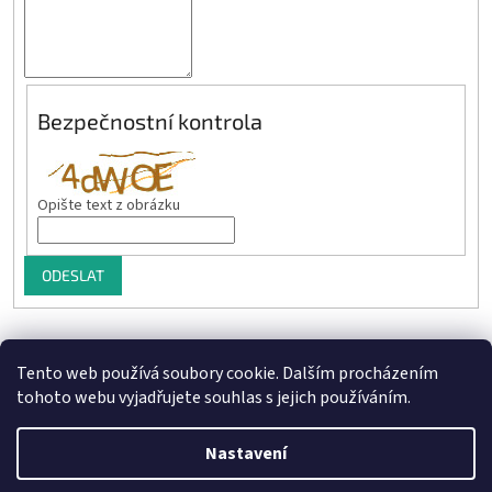
Bezpečnostní kontrola
Opište text z obrázku
ODESLAT
Z
á
Heureka recenze
p
Tento web používá soubory cookie. Dalším procházením
a
tohoto webu vyjadřujete souhlas s jejich používáním.
t
í
Nastavení
Vytvořil Shoptet