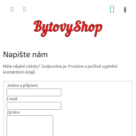
Přejít
NÁKUP
na
obsah
KOŠÍK
Napište nám
Máte nějaké otázky? Zodpovíme je. Prosíme o pečlivé vyplnění
kontaktních údajů.
Jméno a příjmení
E-mail
Zpráva