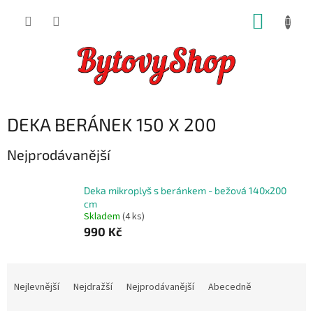
Přejít
NÁKUP
na
obsah
KOŠÍK
DEKA BERÁNEK 150 X 200
Nejprodávanější
Deka mikroplyš s beránkem - bežová 140x200
cm
Skladem
(4 ks)
990 Kč
Ř
a
Nejlevnější
Nejdražší
Nejprodávanější
Abecedně
z