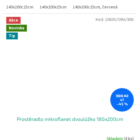
5,0
140x200c25cm
140x200x25cm
140x200c25cm, červená
z
5
Kód:
10635/ORA/90X
hvězdiček.
Akce
Novinka
Tip
900 Kč
až
–45 %
Prostěradlo mikroflanel dvoulůžko 180x200cm
Skladem
(4 ks)