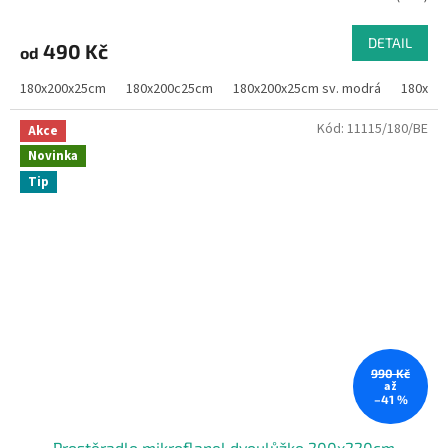
DETAIL
490 Kč
od
180x200x25cm
180x200c25cm
180x200x25cm sv. modrá
180x200
Kód:
11115/180/BE
Akce
Novinka
Tip
990 Kč
až
–41 %
Prostěradlo mikroflanel dvoulůžko 200x220cm