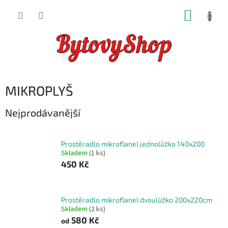
Přejít
NÁKUP
na
obsah
KOŠÍK
MIKROPLYŠ
Nejprodávanější
Prostěradlo mikroflanel jednolůžko 140x200
Skladem
(1 ks)
450 Kč
Prostěradlo mikroflanel dvoulůžko 200x220cm
Skladem
(2 ks)
580 Kč
od