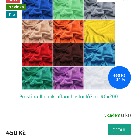
Novinka
Tip
690 Kč
–34 %
Prostěradlo mikroflanel jednolůžko 140x200
Skladem
(1 ks)
Průměrné
hodnocení
produktu
DETAIL
450 Kč
je