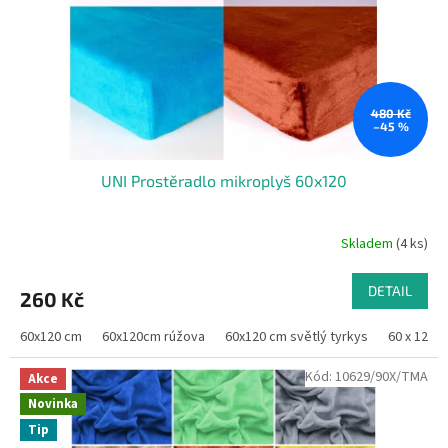
o
d
u
k
t
ů
480 Kč
–45 %
UNI Prostěradlo mikroplyš 60x120
Skladem
(4 ks)
DETAIL
260 Kč
60x120 cm
60x120cm rúžova
60x120 cm světlý tyrkys
60 x 120 
Kód:
10629/90X/TMA
Akce
Novinka
Tip