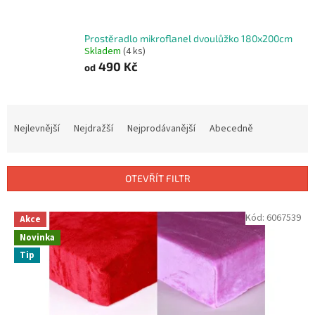
Prostěradlo mikroflanel dvoulůžko 180x200cm
Skladem
(4 ks)
490 Kč
od
Ř
a
Nejlevnější
Nejdražší
Nejprodávanější
Abecedně
z
e
n
OTEVŘÍT FILTR
í
p
V
Kód:
6067539
r
Akce
ý
o
Novinka
p
d
Tip
i
u
s
k
p
t
r
ů