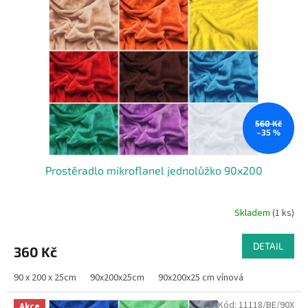
560 Kč
–35 %
Prostěradlo mikroflanel jednolůžko 90x200
Skladem
(1 ks)
DETAIL
360 Kč
90 x 200 x 25cm
90x200x25cm
90x200x25 cm vínová
Kód:
11118/BE/90X
Akce