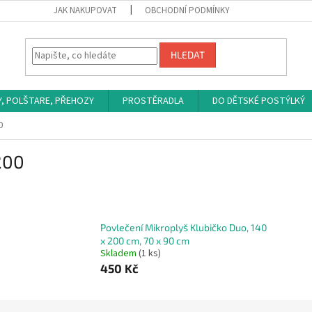
JAK NAKUPOVAT
OBCHODNÍ PODMÍNKY
HLEDAT
Y, POLŠTARE, PŘEHOZY
PROSTĚRADLA
DO DĚTSKÉ POSTÝLKÝ
0
200
Povlečení Mikroplyš Klubičko Duo, 140
x 200 cm, 70 x 90 cm
Skladem
(1 ks)
450 Kč