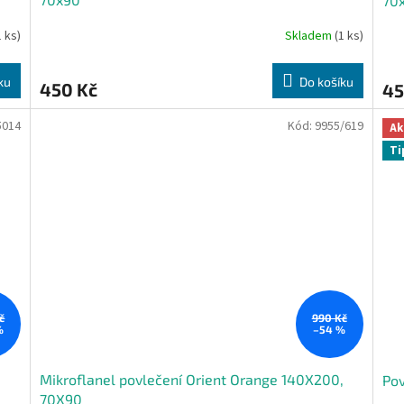
70
1 ks)
Skladem
(1 ks)
ku
Do košíku
450 Kč
45
5014
Kód:
9955/619
Ak
Ti
č
990 Kč
%
–54 %
Mikroflanel povlečení Orient Orange 140X200,
Pov
70X90