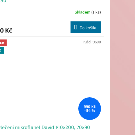
x90
Skladem
(1 ks)
Do košíku
0 Kč
Kód:
9688
ce
p
990 Kč
–54 %
lečení mikroflanel David 140x200, 70x90