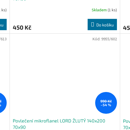
1 ks)
Skladem
(1 ks)
ku
Do košíku
450 Kč
45
/613
Kód:
9955/602
č
990 Kč
%
–54 %
Povlečení mikroflanel LORD ŽLUTÝ 140x200
Pov
70x90
70