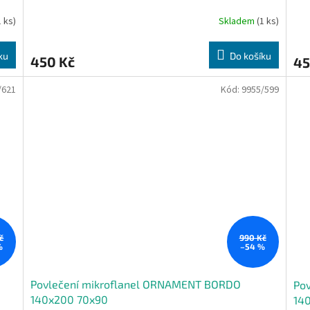
1 ks)
Skladem
(1 ks)
ku
Do košíku
450 Kč
45
/621
Kód:
9955/599
č
990 Kč
%
–54 %
Povlečení mikroflanel ORNAMENT BORDO
Po
140x200 70x90
14