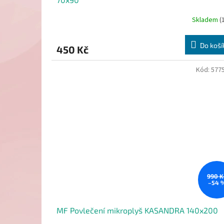
Skladem
(
Do koší
450 Kč
Kód:
577
990 K
–54 
MF Povlečení mikroplyš KASANDRA 140x200