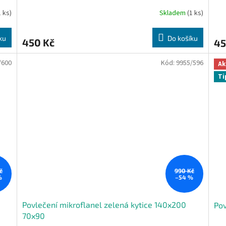
1 ks)
Skladem
(1 ks)
ku
Do košíku
450 Kč
45
/600
Kód:
9955/596
Ak
Ti
č
990 Kč
%
–54 %
Povlečení mikroflanel zelená kytice 140x200
Pov
70x90