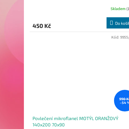
Skladem
(
Do koší
450 Kč
Kód:
9955
990 K
–54 
Povlečení mikroflanel MOTÝL ORANŽOVÝ
140x200 70x90