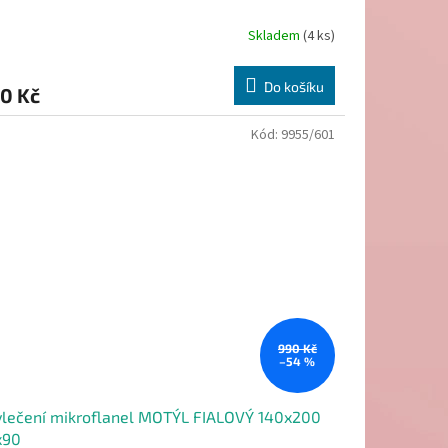
Skladem
(4 ks)
Do košíku
0 Kč
Kód:
9955/601
990 Kč
–54 %
lečení mikroflanel MOTÝL FIALOVÝ 140x200
x90