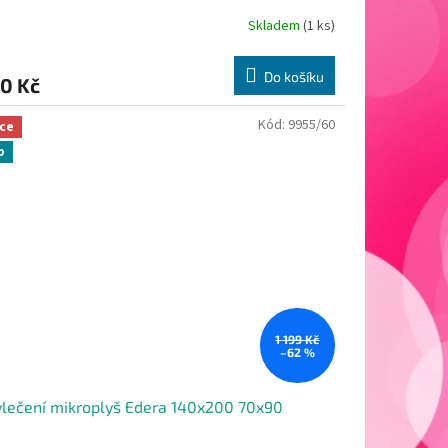
Skladem
(1 ks)
Do košíku
0 Kč
Kód:
9955/60
ce
p
1 199 Kč
–62 %
lečení mikroplyš Edera 140x200 70x90