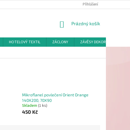
Přihlášení
NÁKUPNÍ
Prázdný košík
KOŠÍK
HOTELOVÝ TEXTIL
ZÁCLONY
ZÁVĚSY DEKORAČNÍ A POTAH
Mikroflanel povlečení Orient Orange
140X200, 70X90
Skladem
(1 ks)
450 Kč