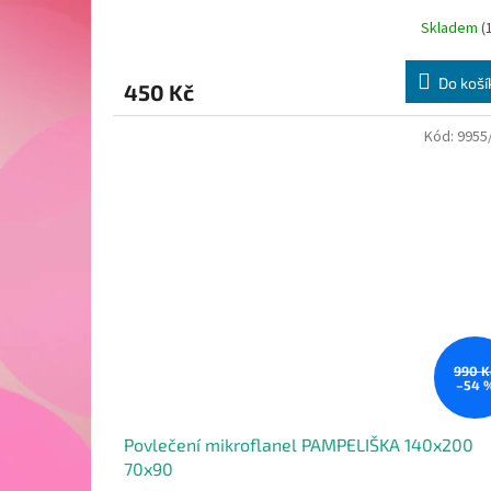
Skladem
(
Do koší
450 Kč
Kód:
9955
990 K
–54 
Povlečení mikroflanel PAMPELIŠKA 140x200
70x90