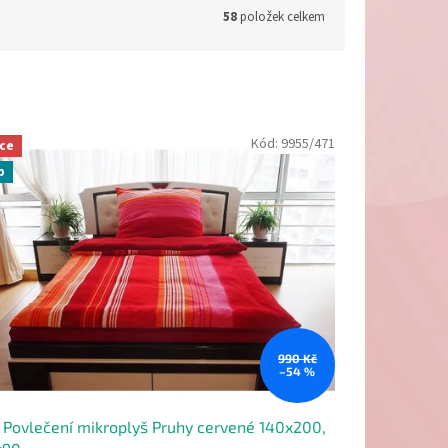
58
položek celkem
Kód:
9955/471
ce
p
990 Kč
–54 %
Povlečení mikroplyš Pruhy cervené 140x200,