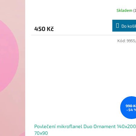
Skladem
(
Do koší
450 Kč
Kód:
9955
990 K
–54 
Povlečení mikroflanel Duo Ornament 140x200
70x90