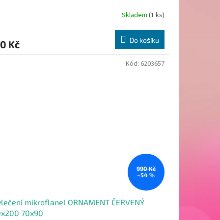
Skladem
(1 ks)
Do košíku
0 Kč
Kód:
6203657
990 Kč
–54 %
vlečení mikroflanel ORNAMENT ČERVENÝ
0x200 70x90