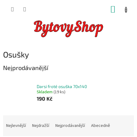
Přejít
NÁKUP
na
obsah
KOŠÍK
Osušky
Nejprodávanější
Darsi froté osuška 70x140
Skladem
(19 ks)
190 Kč
Ř
a
Nejlevnější
Nejdražší
Nejprodávanější
Abecedně
z