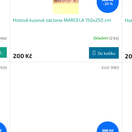
–33 %
Hotová kusová záclona MARCELA 150x250 cm
Ho
otaz
Skladem
(2 ks)
L
Do košíku
200 Kč
20
8836
Kód:
9980
č
380 Kč