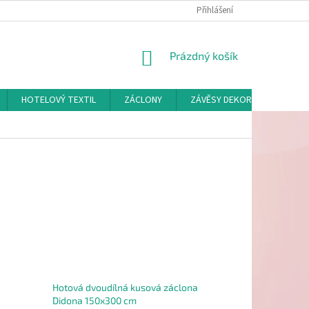
Přihlášení
NÁKUPNÍ
Prázdný košík
KOŠÍK
HOTELOVÝ TEXTIL
ZÁCLONY
ZÁVĚSY DEKORAČNÍ A POTAH
Hotová dvoudílná kusová záclona
Didona 150x300 cm