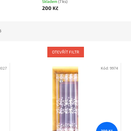
Skladem
(7 ks)
200 Kč
ě
OTEVŘÍT FILTR
9327
Kód:
9974
300 Kč