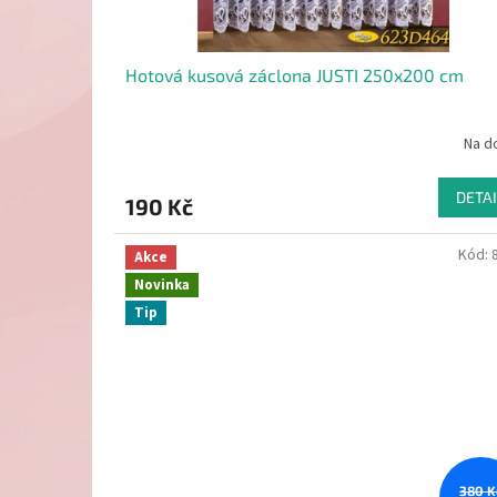
t
ů
Hotová kusová záclona JUSTI 250x200 cm
Na d
DETAI
190 Kč
Kód:
Akce
Novinka
Tip
380 K