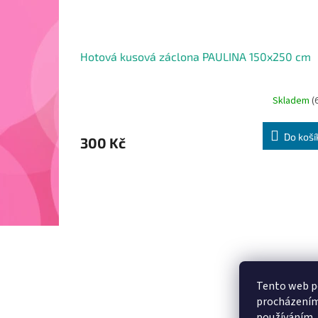
Hotová kusová záclona PAULINA 150x250 cm
Skladem
(
Do koší
300 Kč
Z
Tento web po
á
procházením 
p
používáním.