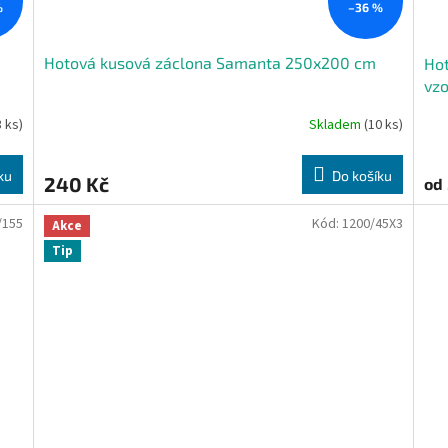
%
–36 %
Hotová kusová záclona Samanta 250x200 cm
Hot
vz
3 ks)
Skladem
(10 ks)
ku
Do košíku
240 Kč
od
/155
Kód:
1200/45X3
Akce
Tip