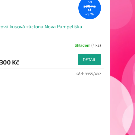
od
300 Kč
až
–5 %
ová kusová záclona Nova Pampeliška
Skladem
(4 ks)
DETAIL
300 Kč
Kód:
9955/482