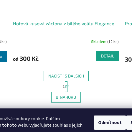
Hotová kusová záclona z bilého voálu Elegance
Pro
6 ks)
Skladem
(12 ks)
DETAIL
ku
300 Kč
30
od
NAČÍST 15 DALŠÍCH
S
1
4
O
t
r
v
NAHORU
á
l
n
á
k
d
o
a
užívá soubory cookie. Dalším
v
c
Odmítnout
Heureka recenze
á
tohoto webu vyjadřujete souhlas s jejich
í
n