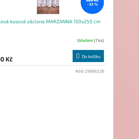
300 Kč
–33 %
tová kusová záclona MARZANNA 150x250 cm
Skladem
(7 ks)
Do košíku
0 Kč
Kód:
15036/120