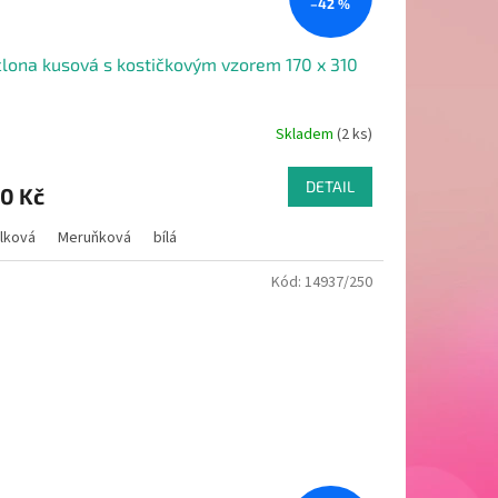
–42 %
lona kusová s kostičkovým vzorem 170 x 310
Skladem
(2 ks)
DETAIL
0 Kč
ilková
Meruňková
bílá
Kód:
14937/250