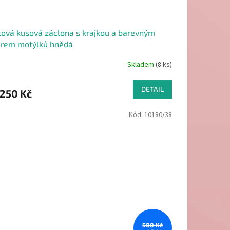
ová kusová záclona s krajkou a barevným
orem motýlků hnědá
Skladem
(8 ks)
DETAIL
250 Kč
Kód:
10180/38
500 Kč