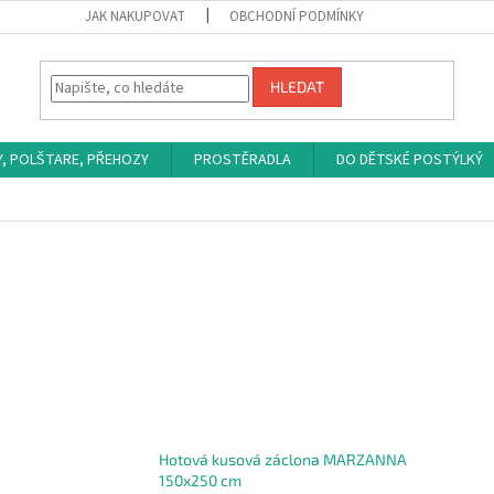
JAK NAKUPOVAT
OBCHODNÍ PODMÍNKY
HLEDAT
Y, POLŠTARE, PŘEHOZY
PROSTĚRADLA
DO DĚTSKÉ POSTÝLKÝ
u
Hotová kusová záclona MARZANNA
150x250 cm