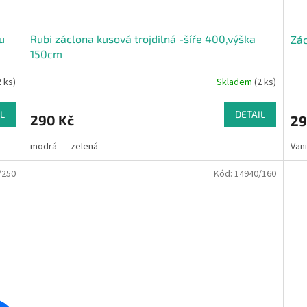
u
Rubi záclona kusová trojdílná -šíře 400,výška
Zác
150cm
2 ks)
Skladem
(2 ks)
L
DETAIL
290 Kč
29
modrá
zelená
Van
/250
Kód:
14940/160