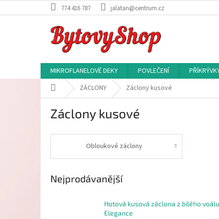
Přejít
774 416 787
jalatan@centrum.cz
na
obsah
MIKROFLANELOVÉ DEKY
POVLEČENÍ
PŘÍKRÝVK
Domů
ZÁCLONY
Záclony kusové
Záclony kusové
Obloukové záclony
Nejprodávanější
Hotová kusová záclona z bilého voál
Elegance