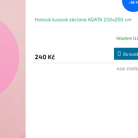
–36 
Hotová kusová záclona AGATA 250x200 cm
Skladem
(1
Do koší
240 Kč
Kód:
15039