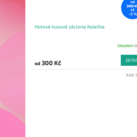
od
300 K
až
–5 %
Hotová kusová záclona Kolečka
Skladem
(
DETAI
300 Kč
od
Kód: