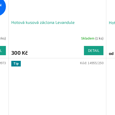
č
Hotová kusová záclona Levandule
Hot
4 ks)
Skladem
(1 ks)
L
DETAIL
300 Kč
od
9973
Kód:
14955/250
Tip