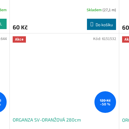
adem
Skladem
(27,1 m)
L
Do košíku
60 Kč
60
1644
Kód:
6151532
Akce
Ak
č
120 Kč
%
–50 %
ORGANZA SV-ORANŽOVÁ 280cm
OR