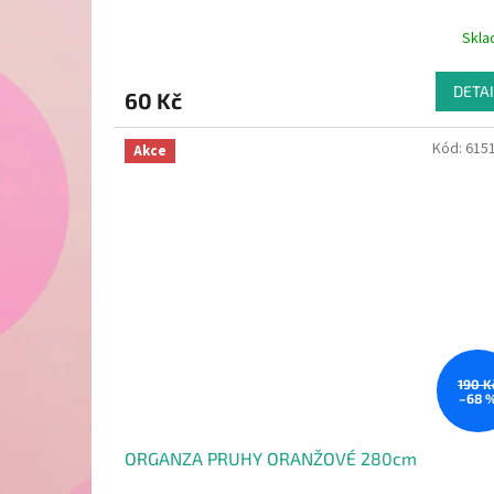
Skl
DETAI
60 Kč
Kód:
615
Akce
190 K
–68 
ORGANZA PRUHY ORANŽOVÉ 280cm