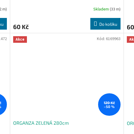
2 m)
Skladem
(33 m)
ku
Do košíku
60 Kč
60
1472
Kód:
6169963
Akce
Ak
č
120 Kč
%
–50 %
ORGANZA ZELENÁ 280cm
OR