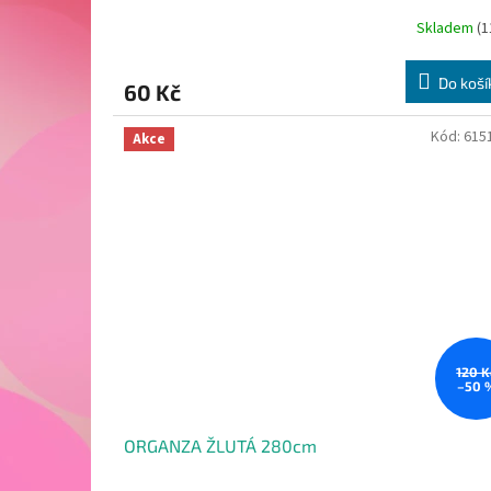
Skladem
(1
Do koší
60 Kč
Kód:
615
Akce
120 K
–50 
ORGANZA ŽLUTÁ 280cm