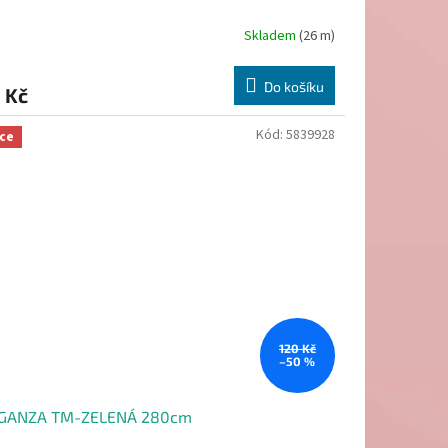
Skladem
(26 m)
Do košíku
 Kč
Kód:
5839928
ce
120 Kč
–50 %
GANZA TM-ZELENÁ 280cm