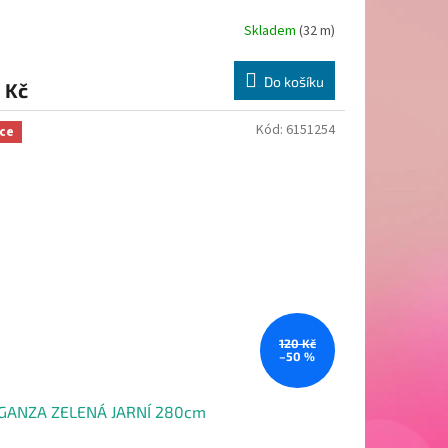
Skladem
(32 m)
Do košíku
 Kč
Kód:
6151254
ce
120 Kč
–50 %
GANZA ZELENÁ JARNÍ 280cm