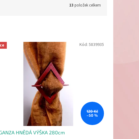
13
položek celkem
Kód:
5839935
ce
120 Kč
–50 %
GANZA HNĚDÁ VÝŠKA 280cm