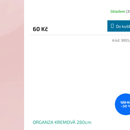
Skladem
(3
Do koší
60 Kč
Kód:
9955
120 K
–50 
ORGANZA KREMOVÁ 280cm