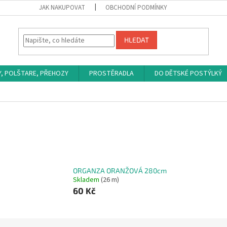
JAK NAKUPOVAT
OBCHODNÍ PODMÍNKY
HLEDAT
Y, POLŠTARE, PŘEHOZY
PROSTĚRADLA
DO DĚTSKÉ POSTÝLKÝ
ORGANZA ORANŽOVÁ 280cm
Skladem
(26 m)
60 Kč