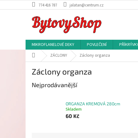
Přejít
774 416 787
jalatan@centrum.cz
na
obsah
MIKROFLANELOVÉ DEKY
POVLEČENÍ
PŘÍKRÝVK
Domů
ZÁCLONY
Záclony organza
Záclony organza
Nejprodávanější
ORGANZA KREMOVÁ 280cm
Skladem
60 Kč
Ř