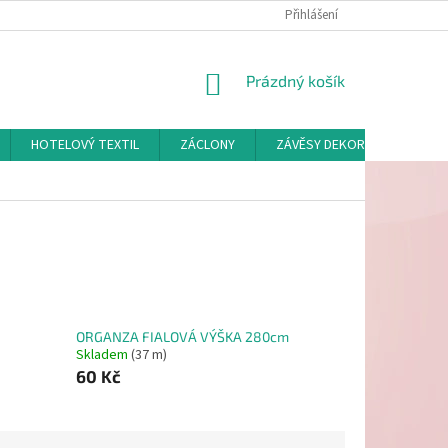
Přihlášení
NÁKUPNÍ
Prázdný košík
KOŠÍK
HOTELOVÝ TEXTIL
ZÁCLONY
ZÁVĚSY DEKORAČNÍ A POTAH
ORGANZA FIALOVÁ VÝŠKA 280cm
Skladem
(37 m)
60 Kč