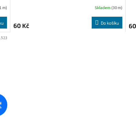
1 m)
Skladem
(30 m)
ku
Do košíku
60 Kč
60
1523
č
%