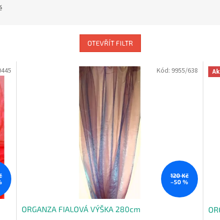
ě
OTEVŘÍT FILTR
0445
Kód:
9955/638
Ak
č
120 Kč
%
–50 %
ORGANZA FIALOVÁ VÝŠKA 280cm
OR