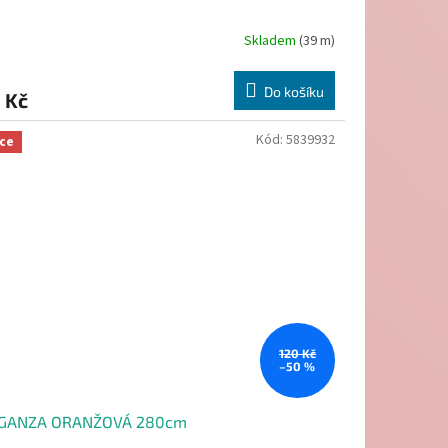
Skladem
(39 m)
Do košíku
 Kč
Kód:
5839932
ce
120 Kč
–50 %
GANZA ORANŽOVÁ 280cm