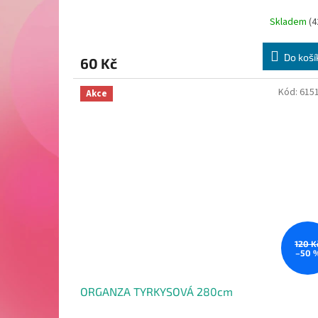
Skladem
(4
Do koší
60 Kč
Kód:
615
Akce
120 K
–50 
ORGANZA TYRKYSOVÁ 280cm