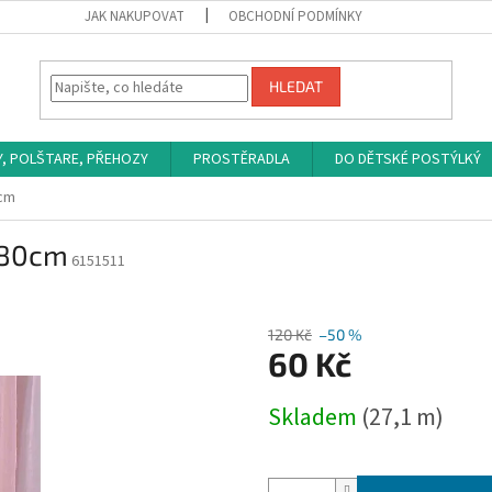
JAK NAKUPOVAT
OBCHODNÍ PODMÍNKY
HLEDAT
Y, POLŠTARE, PŘEHOZY
PROSTĚRADLA
DO DĚTSKÉ POSTÝLKÝ
cm
280cm
6151511
120 Kč
–50 %
60 Kč
Měrná
Skladem
(27,1 m)
cena: