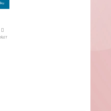
íku
DÍLET