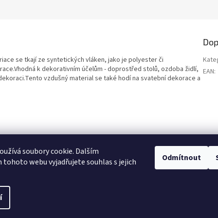
Dop
ace se tkají ze syntetických vláken, jako je polyester či
Kate
race.Vhodná k dekorativním účelům - doprostřed stolů, ozdoba židlí,
EAN
:
ové dekoraci.Tento vzdušný material se také hodí na svatební dekorace a
užívá soubory cookie. Dalším
Odmítnout
Heureka recenze
tohoto webu vyjadřujete souhlas s jejich
í
a.