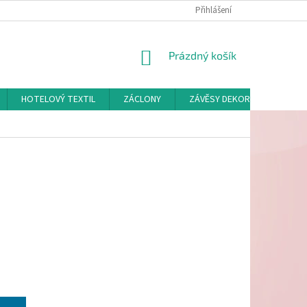
Přihlášení
NÁKUPNÍ
Prázdný košík
KOŠÍK
HOTELOVÝ TEXTIL
ZÁCLONY
ZÁVĚSY DEKORAČNÍ A POTAH