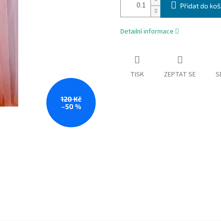
Přidat do koš
Detailní informace
TISK
ZEPTAT SE
S
120 Kč
–50 %