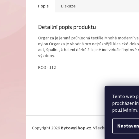
Popis
Diskuze
Detailní popis produktu
Organza je jemná průhledná textilie.Mnohé moderní vari
nylon.Organza je vhodná pro nejrůznější klasické deko
aut, špalíru, k balení dárků či k jiné individuální byt
výzdoby.
KOD - 112
Z
Tento web po
á
procházením 
p
používáním.
a
t
í
Nastaven
Copyright 2026
BytovyShop.cz
. Všechna práva vyhrazen