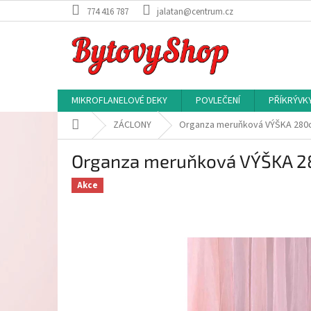
Přejít
774 416 787
jalatan@centrum.cz
na
obsah
MIKROFLANELOVÉ DEKY
POVLEČENÍ
PŘÍKRÝVK
Domů
ZÁCLONY
Organza meruňková VÝŠKA 280
Organza meruňková VÝŠKA 
Akce