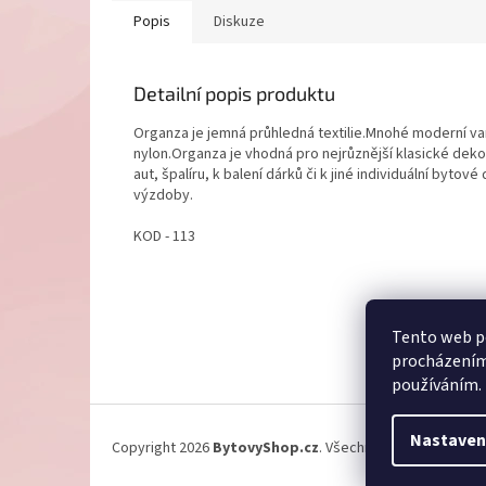
Popis
Diskuze
Detailní popis produktu
Organza je jemná průhledná textilie.Mnohé moderní vari
nylon.Organza je vhodná pro nejrůznější klasické deko
aut, špalíru, k balení dárků či k jiné individuální byt
výzdoby.
KOD - 113
Z
Tento web po
á
procházením 
p
používáním.
a
t
í
Nastaven
Copyright 2026
BytovyShop.cz
. Všechna práva vyhrazen