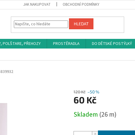
JAK NAKUPOVAT
OBCHODNÍ PODMÍNKY
HLEDAT
Y, POLŠTARE, PŘEHOZY
PROSTĚRADLA
DO DĚTSKÉ POSTÝLKÝ
5839932
120 Kč
–50 %
60 Kč
Měrná
Skladem
(26 m)
cena: