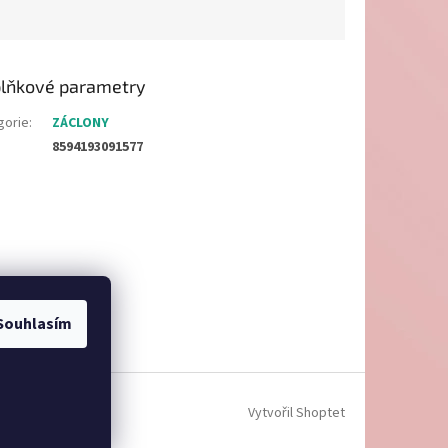
lňkové parametry
gorie
:
ZÁCLONY
8594193091577
Souhlasím
Vytvořil Shoptet