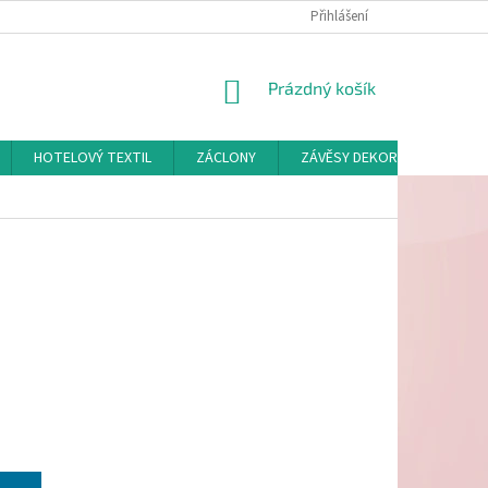
Přihlášení
NÁKUPNÍ
Prázdný košík
KOŠÍK
HOTELOVÝ TEXTIL
ZÁCLONY
ZÁVĚSY DEKORAČNÍ A POTAH