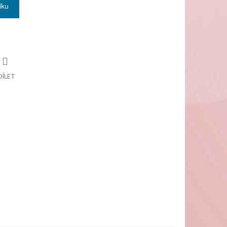
íku
DÍLET