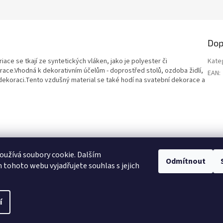
Dop
ace se tkají ze syntetických vláken, jako je polyester či
Kate
race.Vhodná k dekorativním účelům - doprostřed stolů, ozdoba židlí,
EAN
:
ové dekoraci.Tento vzdušný material se také hodí na svatební dekorace a
užívá soubory cookie. Dalším
Odmítnout
Heureka recenze
tohoto webu vyjadřujete souhlas s jejich
í
a.