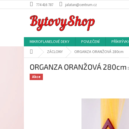
Přejít
774 416 787
jalatan@centrum.cz
na
obsah
MIKROFLANELOVÉ DEKY
POVLEČENÍ
PŘÍKRÝVK
Domů
ZÁCLONY
ORGANZA ORANŽOVÁ 280cm
ORGANZA ORANŽOVÁ 280cm
Akce