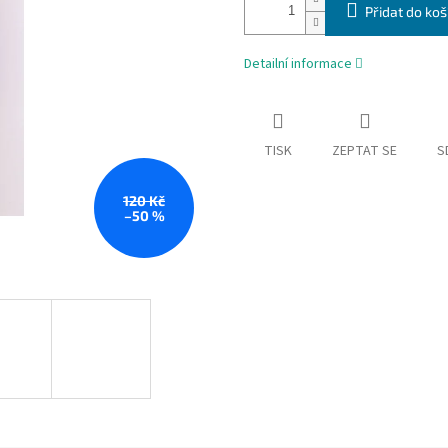
Přidat do koš
Detailní informace
TISK
ZEPTAT SE
S
120 Kč
–50 %