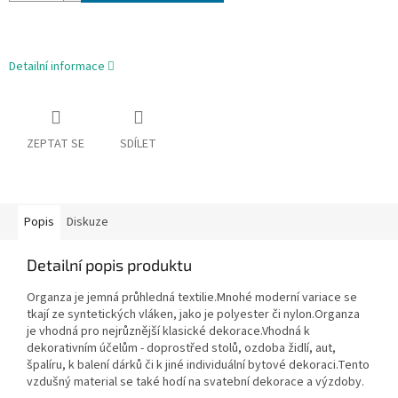
Detailní informace
ZEPTAT SE
SDÍLET
Popis
Diskuze
Detailní popis produktu
Organza je jemná průhledná textilie.Mnohé moderní variace se
tkají ze syntetických vláken, jako je polyester či nylon.Organza
je vhodná pro nejrůznější klasické dekorace.Vhodná k
dekorativním účelům - doprostřed stolů, ozdoba židlí, aut,
špalíru, k balení dárků či k jiné individuální bytové dekoraci.Tento
vzdušný material se také hodí na svatební dekorace a výzdoby.