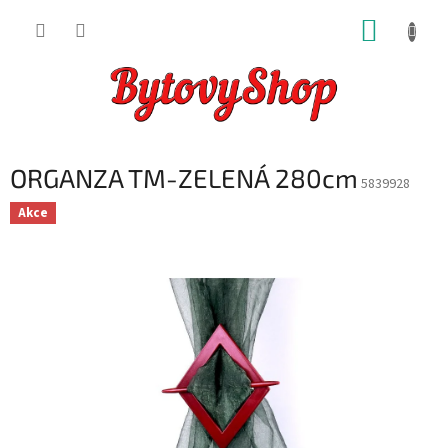
Přejít
NÁKUP
na
obsah
KOŠÍK
ORGANZA TM-ZELENÁ 280cm
5839928
Akce