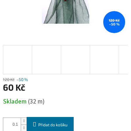
120 Kč
–50 %
120 Kč
–50 %
60 Kč
Měrná
Skladem
(32 m)
cena:
Přidat do košíku