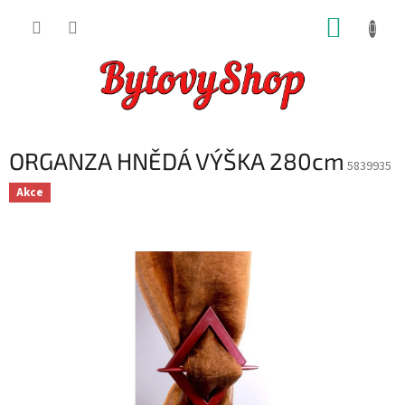
Přejít
NÁKUP
na
obsah
KOŠÍK
ORGANZA HNĚDÁ VÝŠKA 280cm
5839935
Akce