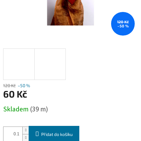
120 Kč
–50 %
120 Kč
–50 %
60 Kč
Měrná
Skladem
(39 m)
cena:
Přidat do košíku