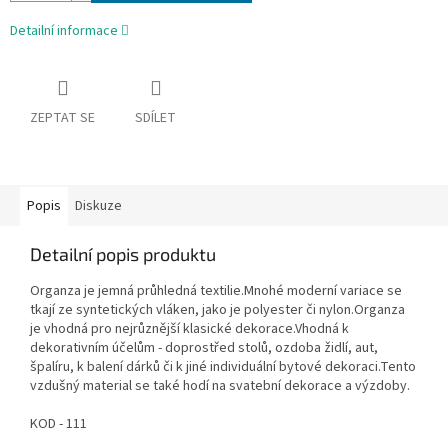
Detailní informace
ZEPTAT SE
SDÍLET
Popis
Diskuze
Detailní popis produktu
Organza je jemná průhledná textilie.Mnohé moderní variace se
tkají ze syntetických vláken, jako je polyester či nylon.Organza
je vhodná pro nejrůznější klasické dekorace.Vhodná k
dekorativním účelům - doprostřed stolů, ozdoba židlí, aut,
špalíru, k balení dárků či k jiné individuální bytové dekoraci.Tento
vzdušný material se také hodí na svatební dekorace a výzdoby.
KOD - 111