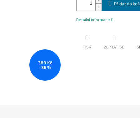
Přidat do koš
Detailní informace
TISK
ZEPTAT SE
S
380 Kč
–36 %