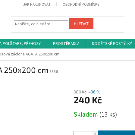
JAK NAKUPOVAT
OBCHODNÍ PODMÍNKY
HLEDAT
Y, POLŠTARE, PŘEHOZY
PROSTĚRADLA
DO DĚTSKÉ POSTÝLKÝ
usová záclona AGATA 250x200 cm
TA 250x200 cm
8836
380 Kč
–36 %
240 Kč
Měrná
Skladem
(13 ks)
cena: