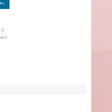
íku
DÍLET