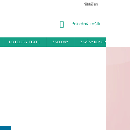
Přihlášení
NÁKUPNÍ
Prázdný košík
KOŠÍK
HOTELOVÝ TEXTIL
ZÁCLONY
ZÁVĚSY DEKORAČNÍ A POTAH