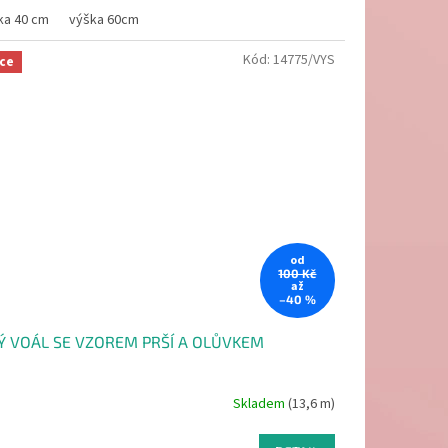
ka 40 cm
výška 60cm
Kód:
14775/VYS
ce
od
100 Kč
až
–40 %
LÝ VOÁL SE VZOREM PRŠÍ A OLŮVKEM
Skladem
(13,6 m)