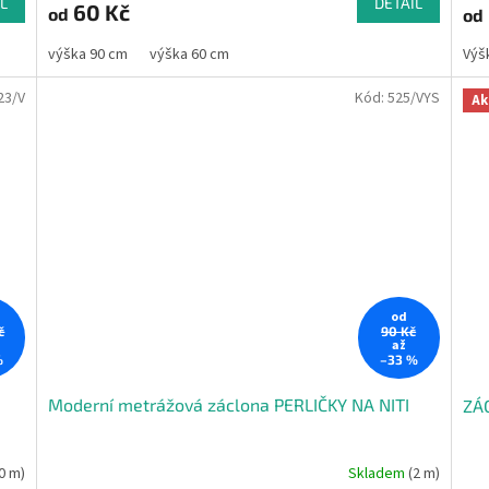
L
DETAIL
60 Kč
od
od
výška 90 cm
výška 60 cm
Výš
23/V
Kód:
525/VYS
Ak
od
č
90 Kč
až
%
–33 %
Moderní metrážová záclona PERLIČKY NA NITI
ZÁ
0 m)
Skladem
(2 m)