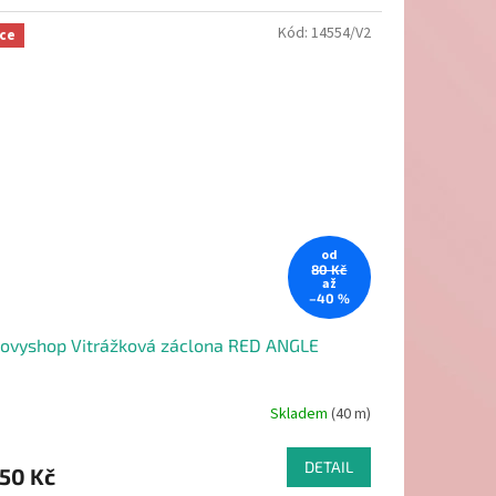
Kód:
14554/V2
ce
od
80 Kč
až
–40 %
ovyshop Vitrážková záclona RED ANGLE
Skladem
(40 m)
DETAIL
50 Kč