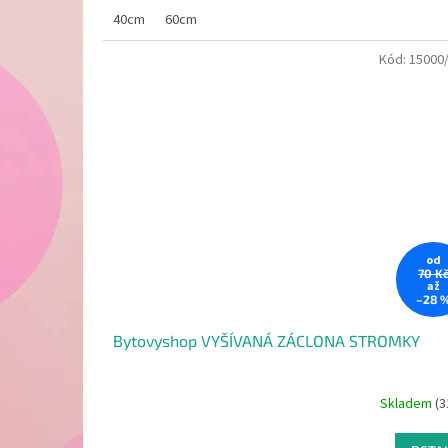
40cm
60cm
Kód:
15000
od
70 K
až
–28 
Bytovyshop VYŠÍVANÁ ZÁCLONA STROMKY
Skladem
(3