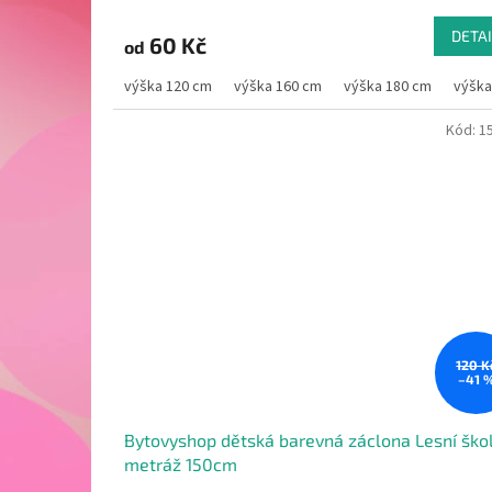
DETAI
60 Kč
od
výška 120 cm
výška 160 cm
výška 180 cm
výška
Kód:
1
120 K
–41 
Bytovyshop dětská barevná záclona Lesní ško
metráž 150cm