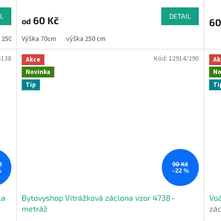
L
DETAIL
60 Kč
60
od
 250 cm
Výška 70cm
výška 250 cm
5138
Kód:
12914/290
Akce
Ak
Novinka
No
Tip
Ti
č
90 Kč
%
–22 %
la
Bytovyshop Vitrážková záclona vzor 4738–
Voá
metráž
zá