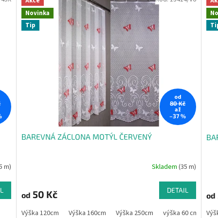
Akce
Ak
Novinka
No
Tip
Ti
od
č
80 Kč
až
%
–37 %
BAREVNÁ ZÁCLONA MOTÝL ČERVENÝ
BA
(5 m)
Skladem
(35 m)
L
DETAIL
50 Kč
od
od
Výška 120cm
Výška 160cm
Výška 250cm
výška 60 cm
Výš
vý