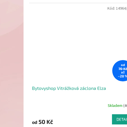
Kód:
14964
od
70 K
až
–28 
Bytovyshop Vitrážková záclona Elza
Skladem
(4
DETAI
50 Kč
od