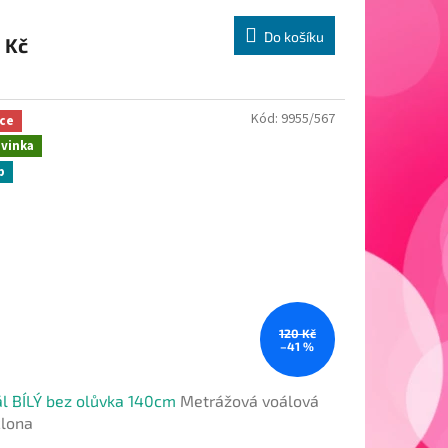
Do košíku
 Kč
Kód:
9955/567
ce
vinka
p
120 Kč
–41 %
l BÍLÝ bez olůvka 140cm
Metrážová voálová
clona