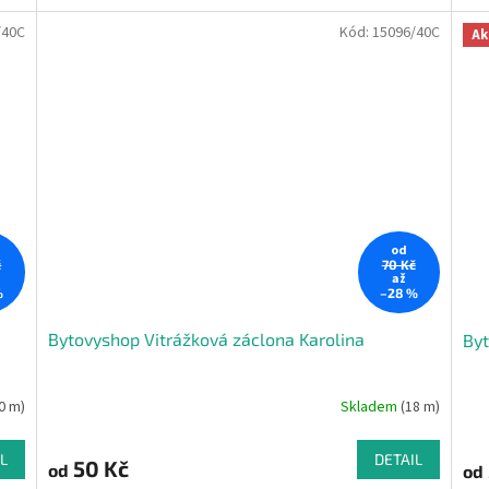
/40C
Kód:
15096/40C
Ak
od
č
70 Kč
až
%
–28 %
Bytovyshop Vitrážková záclona Karolina
Byt
0 m)
Skladem
(18 m)
L
DETAIL
50 Kč
od
od