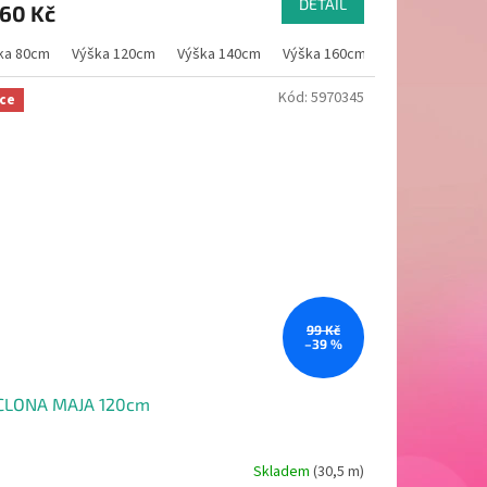
DETAIL
60 Kč
ka 80cm
Výška 120cm
Výška 140cm
Výška 160cm
Kód:
5970345
ce
99 Kč
–39 %
CLONA MAJA 120cm
Skladem
(30,5 m)