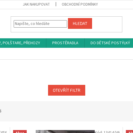
JAK NAKUPOVAT
OBCHODNÍ PODMÍNKY
HLEDAT
Y, POLŠTARE, PŘEHOZY
PROSTĚRADLA
DO DĚTSKÉ POSTÝLKÝ
OTEVŘÍT FILTR
ě
/45X
Kód:
13414/V6