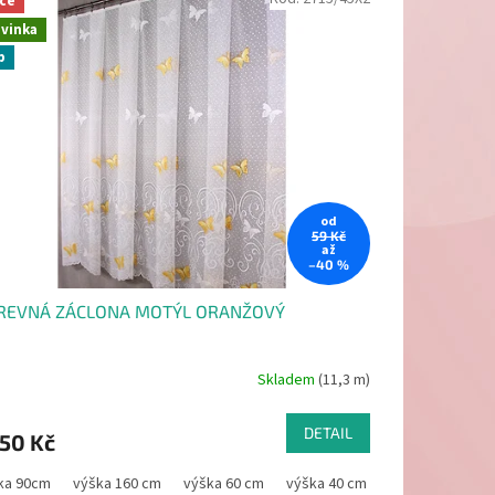
ce
vinka
p
od
59 Kč
až
–40 %
REVNÁ ZÁCLONA MOTÝL ORANŽOVÝ
Skladem
(11,3 m)
DETAIL
50 Kč
ka 90cm
ška 40 cm
výška 160 cm
výška 60 cm
výška 40 cm