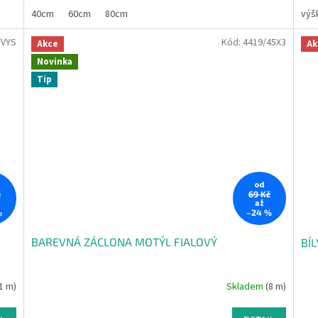
40cm
60cm
80cm
výš
/VYS
Kód:
4419/45X3
Akce
Ak
Novinka
Tip
od
č
69 Kč
až
%
–24 %
BAREVNÁ ZÁCLONA MOTÝL FIALOVÝ
BÍ
1 m)
Skladem
(8 m)