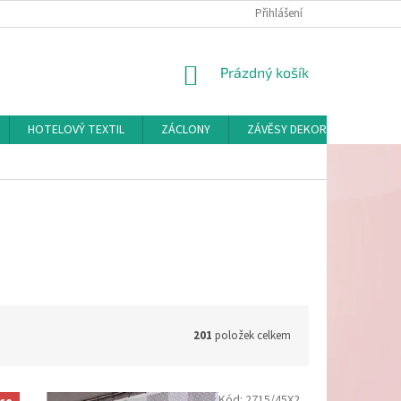
Přihlášení
NÁKUPNÍ
Prázdný košík
KOŠÍK
HOTELOVÝ TEXTIL
ZÁCLONY
ZÁVĚSY DEKORAČNÍ A POTAH
201
položek celkem
Kód:
2715/45X2