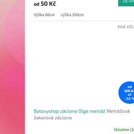
DETAI
50 Kč
od
Výška 60cm
výška 250cm
Kód:
151
od
120 K
až
–55 
Bytovyshop záclona Olga metráž
Metrážová
žakarová záclona
Skladem
(2