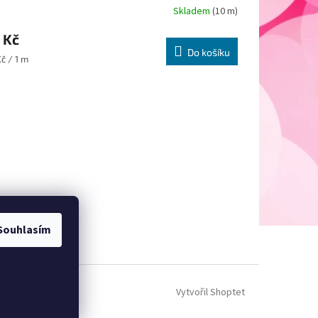
Skladem
(10 m)
 Kč
Do košíku
ná
č / 1 m
:
Souhlasím
Vytvořil Shoptet