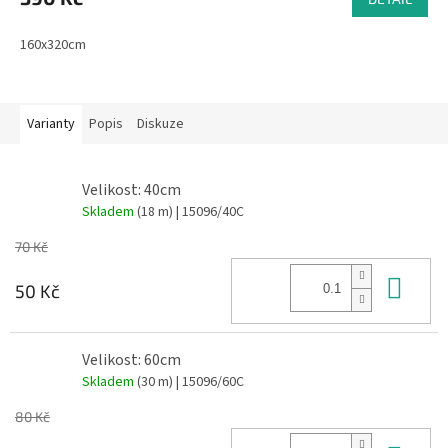
160x320cm
Varianty
Popis
Diskuze
Velikost: 40cm
Skladem
(18 m)
| 15096/40C
70 Kč
Do 
50 Kč
Velikost: 60cm
Skladem
(30 m)
| 15096/60C
80 Kč