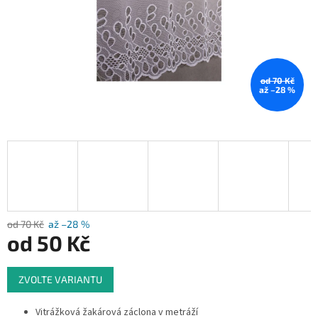
od 70 Kč
až –28 %
od 70 Kč
až –28 %
od
50 Kč
Měrná
ZVOLTE VARIANTU
cena:
Vitrážková žakárová záclona v metráží