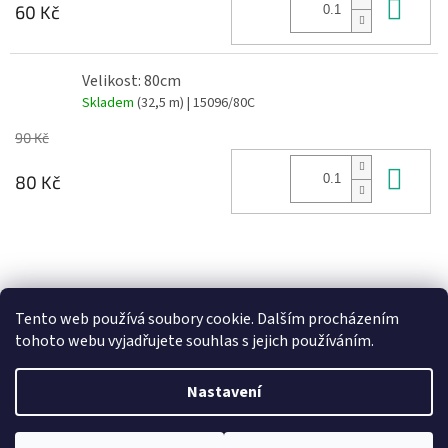
Do 
60 Kč
Velikost: 80cm
Skladem
(32,5 m)
| 15096/80C
90 Kč
Do 
80 Kč
Z
á
Heureka recenze
p
Tento web používá soubory cookie. Dalším procházením
a
tohoto webu vyjadřujete souhlas s jejich používáním.
t
í
Nastavení
Vytvořil Shoptet