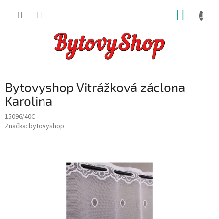
Přejít
NÁKUP
na
obsah
KOŠÍK
Bytovyshop Vitrážková záclona
Karolina
15096/40C
Značka:
bytovyshop