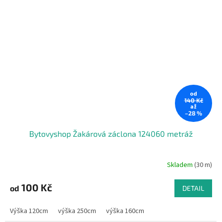
od
140 Kč
až
–28 %
Bytovyshop Žakárová záclona 124060 metráž
Skladem
(30 m)
100 Kč
od
DETAIL
Výška 120cm
výška 250cm
výška 160cm