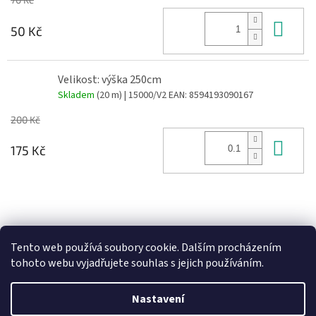
Do 
50 Kč
Velikost: výška 250cm
Skladem
(20 m)
| 15000/V2
EAN:
8594193090167
200 Kč
Do 
175 Kč
Z
á
Heureka recenze
p
Tento web používá soubory cookie. Dalším procházením
a
tohoto webu vyjadřujete souhlas s jejich používáním.
t
í
Nastavení
Vytvořil Shoptet