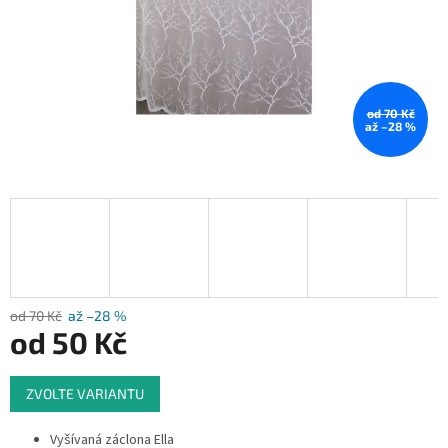
od 70 Kč
až –28 %
od 70 Kč
až –28 %
od
50 Kč
Měrná
ZVOLTE VARIANTU
cena:
Vyšívaná záclona Ella