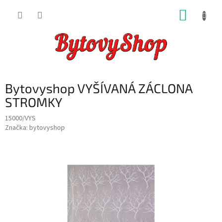
Přejít
NÁKUP
na
obsah
KOŠÍK
Bytovyshop VYŠÍVANÁ ZÁCLONA
STROMKY
15000/VYS
Značka:
bytovyshop