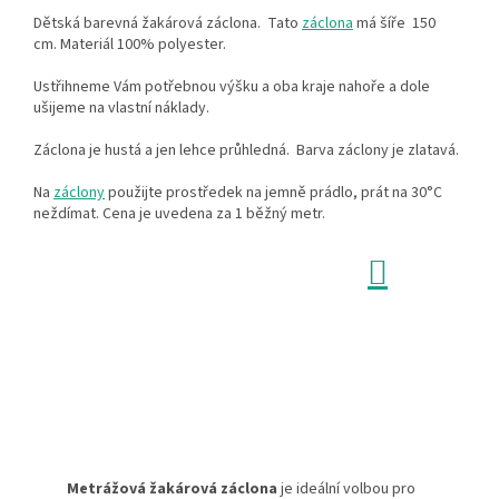
Dětská barevná žakárová záclona.
Tato
záclona
má šíře 150
cm.
Materiál 100% polyester.
Ustřihneme Vám potřebnou výšku a oba kraje nahoře a dole
ušijeme na vlastní náklady.
Záclona je hustá a jen lehce průhledná. Barva záclony je zlatavá.
Na
záclony
použijte prostředek na jemně prádlo, prát na 30°C
neždímat. Cena je uvedena za 1 běžný metr.
Přejít
NÁK
na
obs
Metrážová žakárová záclona
je ideální volbou pro