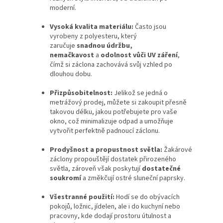
moderní.
Vysoká kvalita materiálu:
Často jsou
vyrobeny z polyesteru, který
zaručuje
snadnou údržbu,
nemačkavost
a
odolnost vůči UV záření
,
čímž si záclona zachovává svůj vzhled po
dlouhou dobu.
Přizpůsobitelnost:
Jelikož se jedná o
metrážový prodej, můžete si zakoupit přesně
takovou délku, jakou potřebujete pro vaše
okno, což minimalizuje odpad a umožňuje
vytvořit perfektně padnoucí záclonu.
Prodyšnost a propustnost světla:
Žakárové
záclony propouštějí dostatek přirozeného
světla, zároveň však poskytují
dostatečné
soukromí
a změkčují ostré sluneční paprsky.
Všestranné použití:
Hodí se do obývacích
pokojů, ložnic, jídelen, ale i do kuchyní nebo
pracovny, kde dodají prostoru útulnost a