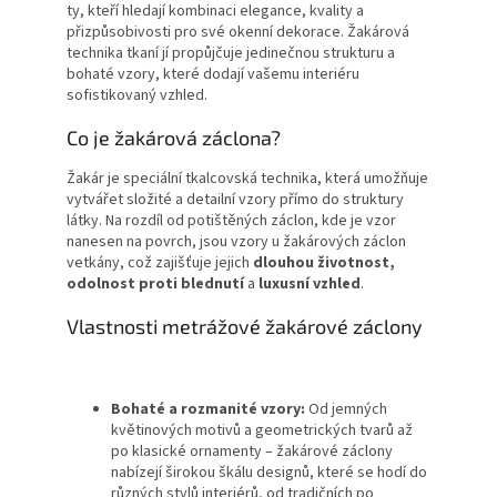
ty, kteří hledají kombinaci elegance, kvality a
přizpůsobivosti pro své okenní dekorace. Žakárová
technika tkaní jí propůjčuje jedinečnou strukturu a
bohaté vzory, které dodají vašemu interiéru
sofistikovaný vzhled.
Co je žakárová záclona?
Žakár je speciální tkalcovská technika, která umožňuje
vytvářet složité a detailní vzory přímo do struktury
látky. Na rozdíl od potištěných záclon, kde je vzor
nanesen na povrch, jsou vzory u žakárových záclon
vetkány, což zajišťuje jejich
dlouhou životnost,
odolnost proti blednutí
a
luxusní vzhled
.
Vlastnosti metrážové žakárové záclony
Bohaté a rozmanité vzory:
Od jemných
květinových motivů a geometrických tvarů až
po klasické ornamenty – žakárové záclony
nabízejí širokou škálu designů, které se hodí do
různých stylů interiérů, od tradičních po