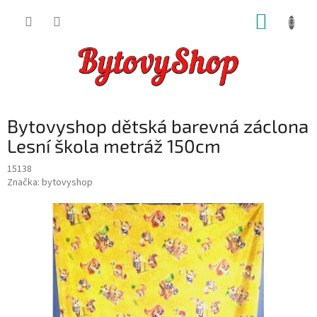
Přejít
NÁKUP
na
obsah
KOŠÍK
Bytovyshop dětská barevná záclona
Lesní škola metráž 150cm
15138
Značka:
bytovyshop