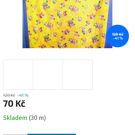
120 Kč
–41 %
120 Kč
–41 %
70 Kč
Měrná
Skladem
(30 m)
cena: