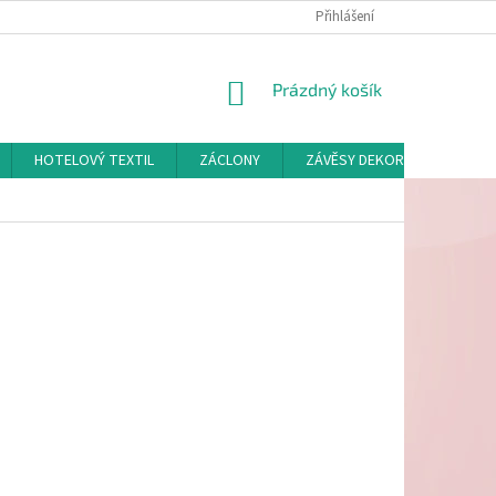
Přihlášení
NÁKUPNÍ
Prázdný košík
KOŠÍK
HOTELOVÝ TEXTIL
ZÁCLONY
ZÁVĚSY DEKORAČNÍ A POTAH