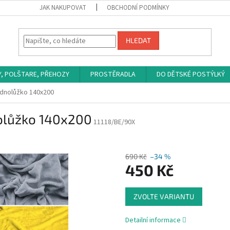
JAK NAKUPOVAT
OBCHODNÍ PODMÍNKY
HLEDAT
Y, POLŠTARE, PŘEHOZY
PROSTĚRADLA
DO DĚTSKÉ POSTÝLKÝ
ednolůžko 140x200
nolůžko 140x200
11118/BE/90X
690 Kč
–34 %
450 Kč
Měrná
ZVOLTE VARIANTU
cena:
Detailní informace