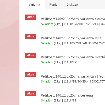
Varianty
Popis
Diskuze
Akce
Velikost: 140x200c25cm, varianta: fialov
Skladem
(2 ks)
| 11118/FIA/90X
EAN:
85906176
Akce
Velikost: 140x200c25cm, varianta: bílá
Skladem
(2 ks)
| 11118/90X/B
EAN:
8590617672
Akce
Velikost: 140x200x25cm, varianta: světl
Skladem
(2 ks)
| 11118/2X1
Akce
Velikost: 140x200x25cm, varianta: střed
Skladem
(2 ks)
| 11118/BE/90X
EAN:
859061767
Akce
Velikost: 140x200c25cm, červená
Skladem
(1 ks)
| 11118/38