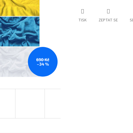
TISK
ZEPTAT SE
S
690 Kč
–34 %