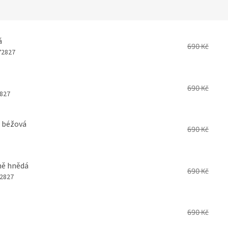
á
690 Kč
72827
690 Kč
827
á béžová
690 Kč
ně hnědá
690 Kč
2827
690 Kč