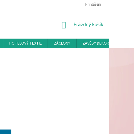
Přihlášení
NÁKUPNÍ
Prázdný košík
KOŠÍK
HOTELOVÝ TEXTIL
ZÁCLONY
ZÁVĚSY DEKORAČNÍ A POTAH