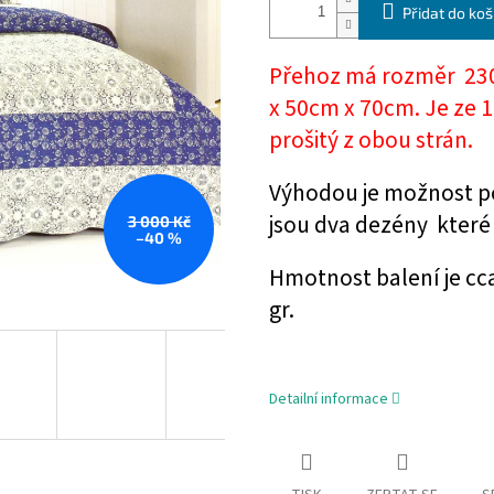
Přidat do koš
Přehoz má rozměr 230 
x 50cm x 70cm. Je ze 1
prošitý z obou strán.
Výhodou je možnost po
jsou dva dezény které
3 000 Kč
–40 %
Hmotnost balení je cc
gr.
Detailní informace