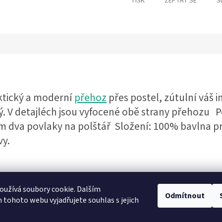
TISK
ZEPTAT SE
S
ktický a moderní
přehoz
přes postel, zútulní váš i
. V detajléch jsou vyfocené obě strany přehozu P
m dva povlaky na polštář Složení: 100% bavlna p
vy.
užívá soubory cookie. Dalším
Odmítnout
Heureka recenze
tohoto webu vyjadřujete souhlas s jejich