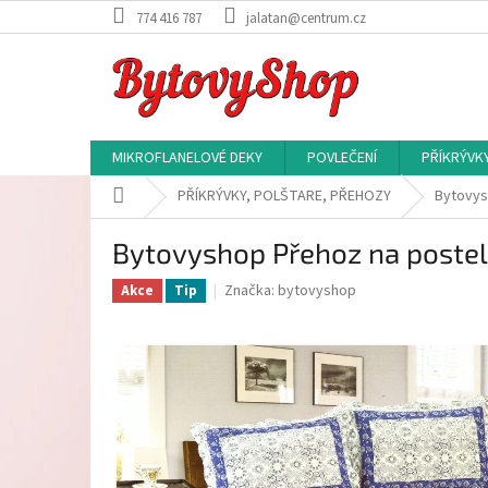
Přejít
774 416 787
jalatan@centrum.cz
na
obsah
MIKROFLANELOVÉ DEKY
POVLEČENÍ
PŘÍKRÝVK
Domů
PŘÍKRÝVKY, POLŠTARE, PŘEHOZY
Bytovys
Bytovyshop Přehoz na poste
Značka:
bytovyshop
Akce
Tip