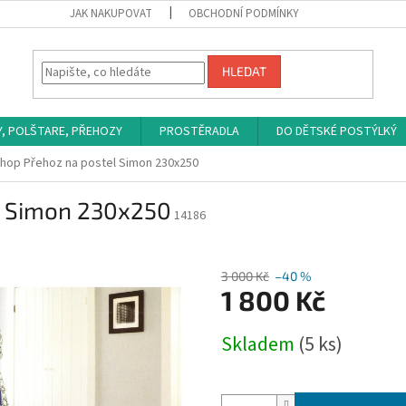
JAK NAKUPOVAT
OBCHODNÍ PODMÍNKY
HLEDAT
Y, POLŠTARE, PŘEHOZY
PROSTĚRADLA
DO DĚTSKÉ POSTÝLKÝ
hop Přehoz na postel Simon 230x250
l Simon 230x250
14186
3 000 Kč
–40 %
1 800 Kč
Měrná
Skladem
(5 ks)
cena: