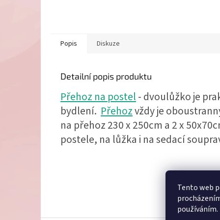
Popis
Diskuze
Detailní popis produktu
Přehoz na postel
- dvoulůžko je pra
bydlení.
Přehoz
vždy je oboustranný
na přehoz 230 x 250cm a 2 x 50x70c
postele, na lůžka i na sedací soupra
Z
Tento web po
á
procházením 
p
používáním.
a