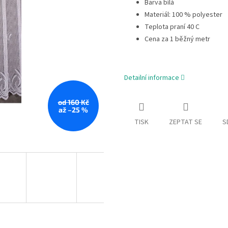
Barva bílá
Materiál: 100 % polyester
Teplota praní 40 C
Cena za 1 běžný metr
Detailní informace
od 160 Kč
až –25 %
TISK
ZEPTAT SE
S