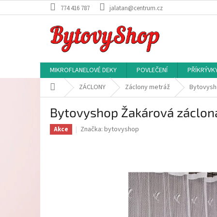
Přejít
774 416 787
jalatan@centrum.cz
na
obsah
MIKROFLANELOVÉ DEKY
POVLEČENÍ
PŘÍKRÝVK
Domů
ZÁCLONY
Záclony metráž
Bytovysh
Bytovyshop Žakárová záclona
Značka:
bytovyshop
Akce