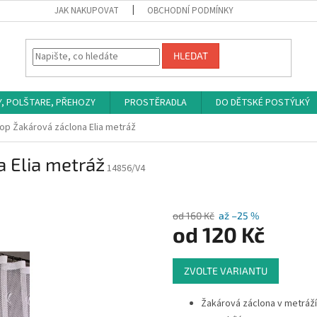
JAK NAKUPOVAT
OBCHODNÍ PODMÍNKY
HLEDAT
Y, POLŠTARE, PŘEHOZY
PROSTĚRADLA
DO DĚTSKÉ POSTÝLKÝ
op Žakárová záclona Elia metráž
 Elia metráž
14856/V4
od 160 Kč
až –25 %
od
120 Kč
Měrná
ZVOLTE VARIANTU
cena:
Žakárová záclona v metráží