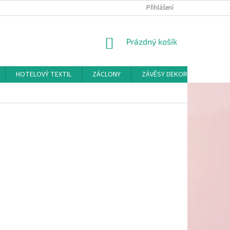
Přihlášení
NÁKUPNÍ
Prázdný košík
KOŠÍK
HOTELOVÝ TEXTIL
ZÁCLONY
ZÁVĚSY DEKORAČNÍ A POTAH