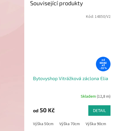
Související produkty
Kód:
14850/V2
od
50 Kč
až
–33 %
Bytovyshop Vitrážková záclona Elia
Skladem
(12,8 m)
50 Kč
od
DETAIL
Výška 50cm
Výška 70cm
Výška 90cm