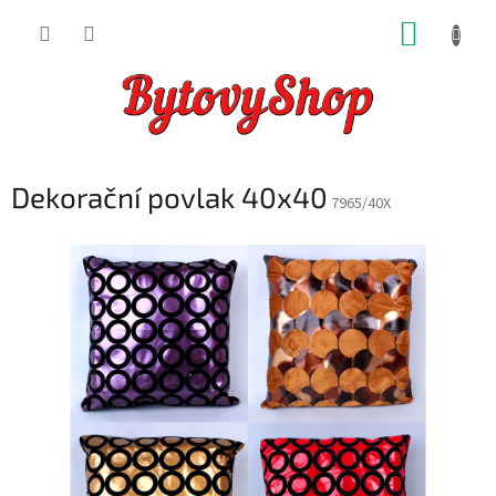
Přejít
NÁKUP
na
obsah
KOŠÍK
Dekorační povlak 40x40
7965/40X