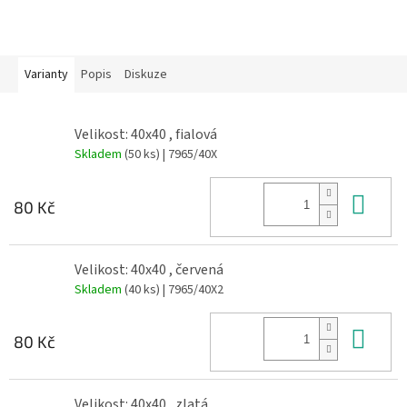
Varianty
Popis
Diskuze
Velikost: 40x40 , fialová
Skladem
(50 ks)
| 7965/40X
Do 
80 Kč
Velikost: 40x40 , červená
Skladem
(40 ks)
| 7965/40X2
Do 
80 Kč
Velikost: 40x40 , zlatá