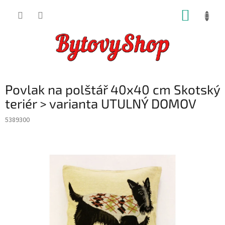
Přejít
NÁKUP
na
obsah
KOŠÍK
Povlak na polštář 40x40 cm Skotský
teriér > varianta UTULNÝ DOMOV
5389300