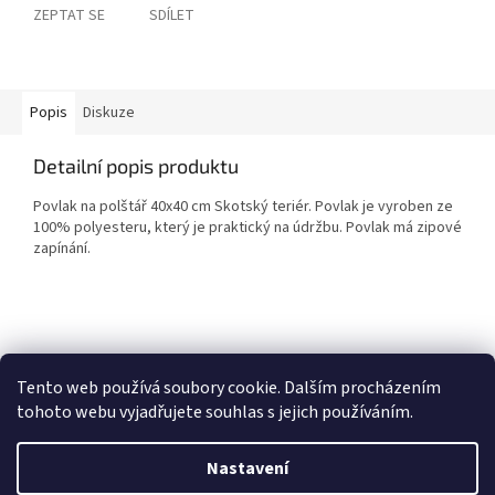
ZEPTAT SE
SDÍLET
Popis
Diskuze
Detailní popis produktu
Povlak na polštář 40x40 cm Skotský teriér. Povlak je vyroben ze
100% polyesteru, který je praktický na údržbu. Povlak má zipové
zapínání.
Z
á
Heureka recenze
p
Tento web používá soubory cookie. Dalším procházením
a
tohoto webu vyjadřujete souhlas s jejich používáním.
t
í
Nastavení
Vytvořil Shoptet