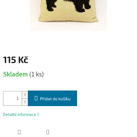
115 Kč
Měrná
Skladem
(1 ks)
cena:
Přidat do košíku
Detailní informace