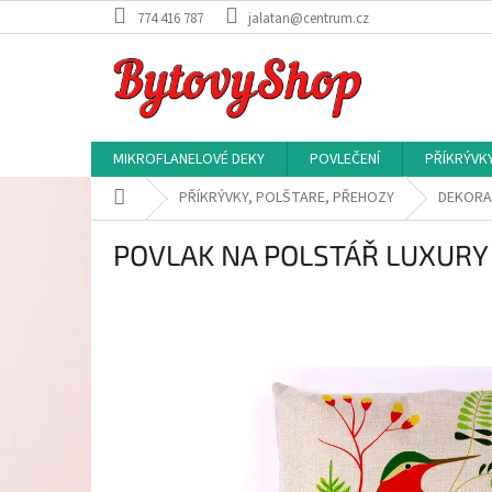
Přejít
774 416 787
jalatan@centrum.cz
na
obsah
MIKROFLANELOVÉ DEKY
POVLEČENÍ
PŘÍKRÝVK
Domů
PŘÍKRÝVKY, POLŠTARE, PŘEHOZY
DEKORA
POVLAK NA POLSTÁŘ LUXURY