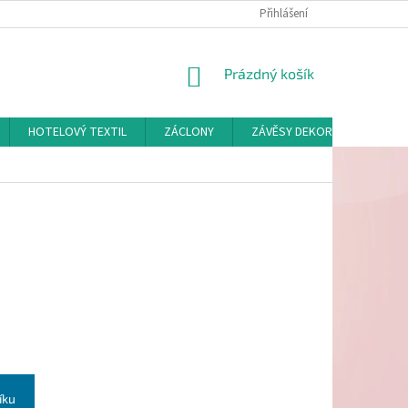
Přihlášení
NÁKUPNÍ
Prázdný košík
KOŠÍK
HOTELOVÝ TEXTIL
ZÁCLONY
ZÁVĚSY DEKORAČNÍ A POTAH
íku