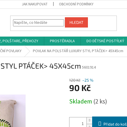
JAK NAKUPOVAT
OBCHODNÍ PODMÍNKY
HLEDAT
Y, POLŠTARE, PŘEHOZY
PROSTĚRADLA
DO DĚTSKÉ POSTÝLKÝ
ČNÍ POVLAKY
POVLAK NA POLSTÁŘ LUXURY STYL PTÁČEK> 45X45cm
 STYL PTÁČEK> 45X45cm
5601914
120 Kč
–25 %
90 Kč
Měrná
Skladem
(2 ks)
cena:
Přidat do koš