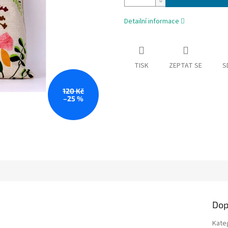
Detailní informace
TISK
ZEPTAT SE
S
120 Kč
–25 %
Dop
Kate