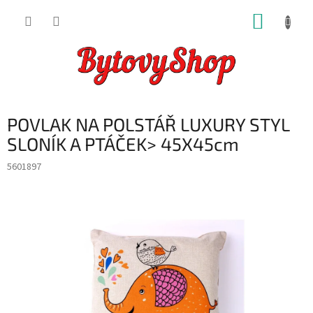
Přejít
NÁKUP
na
obsah
KOŠÍK
POVLAK NA POLSTÁŘ LUXURY STYL
SLONÍK A PTÁČEK> 45X45cm
5601897