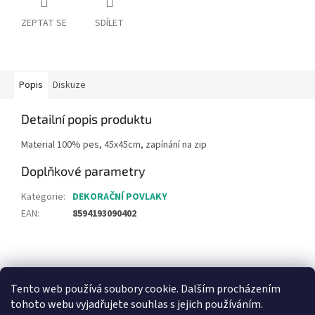
ZEPTAT SE
SDÍLET
Popis
Diskuze
Detailní popis produktu
Material 100% pes, 45x45cm, zapínání na zip
Doplňkové parametry
Kategorie
:
DEKORAČNÍ POVLAKY
EAN
:
8594193090402
Z
á
Heureka recenze
p
Tento web používá soubory cookie. Dalším procházením
a
tohoto webu vyjadřujete souhlas s jejich používáním.