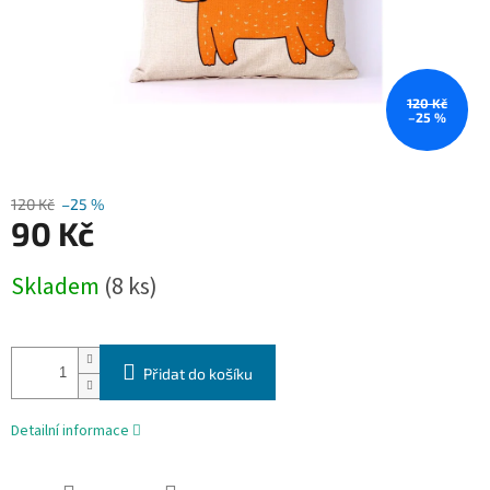
120 Kč
–25 %
120 Kč
–25 %
90 Kč
Měrná
Skladem
(8 ks)
cena:
Přidat do košíku
Detailní informace