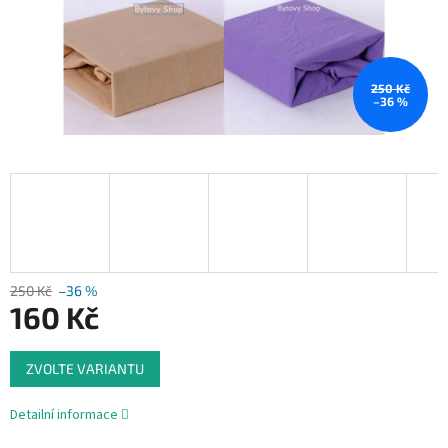
250 Kč
–36 %
250 Kč
–36 %
160 Kč
Měrná
ZVOLTE VARIANTU
cena:
Detailní informace