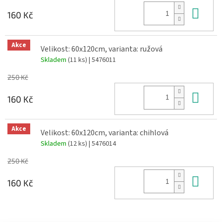
Do 
160 Kč
Akce
Velikost: 60x120cm, varianta: ružová
Skladem
(11 ks)
| 5476011
250 Kč
Do 
160 Kč
Akce
Velikost: 60x120cm, varianta: chihlová
Skladem
(12 ks)
| 5476014
250 Kč
Do 
160 Kč