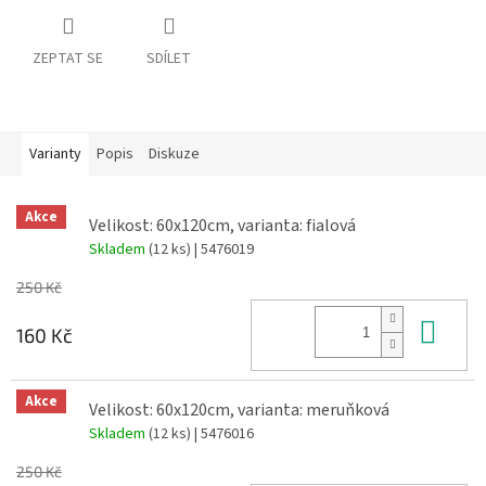
ZEPTAT SE
SDÍLET
Varianty
Popis
Diskuze
Akce
Velikost: 60x120cm, varianta: fialová
Skladem
(12 ks)
| 5476019
250 Kč
Do 
160 Kč
Akce
Velikost: 60x120cm, varianta: meruňková
Skladem
(12 ks)
| 5476016
250 Kč