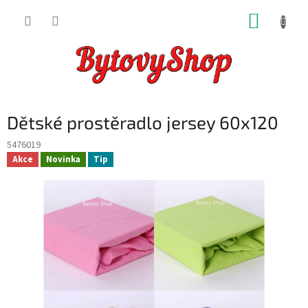
Přejít
NÁKUP
na
obsah
KOŠÍK
Dětské prostěradlo jersey 60x120
5476019
Akce
Novinka
Tip