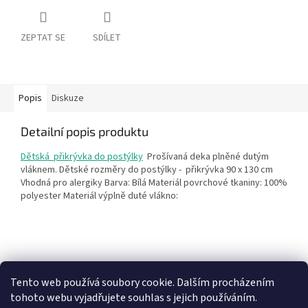
ZEPTAT SE
SDÍLET
Popis
Diskuze
Detailní popis produktu
Dětská přikrývka do postýlky
Prošívaná deka plněné dutým
vláknem. Dětské rozměry do postýlky - přikrývka 90 x 130 cm
Vhodná pro alergiky Barva: Bílá Materiál povrchové tkaniny: 100%
polyester Materiál výplně duté vlákno:
Z
á
Heureka recenze
p
Tento web používá soubory cookie. Dalším procházením
a
tohoto webu vyjadřujete souhlas s jejich používáním.