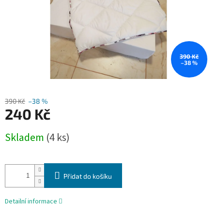
390 Kč
–38 %
390 Kč
–38 %
240 Kč
Měrná
Skladem
(4 ks)
cena:
Přidat do košíku
Detailní informace