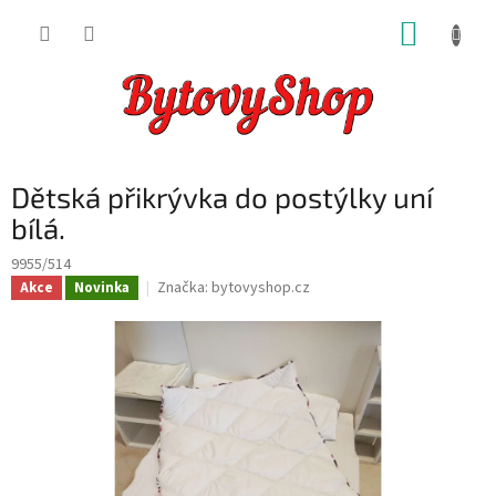
Přejít
NÁKUP
na
obsah
KOŠÍK
Dětská přikrývka do postýlky uní
bílá.
9955/514
Značka:
bytovyshop.cz
Akce
Novinka