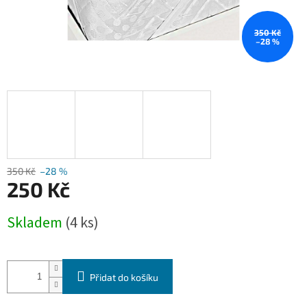
350 Kč
–28 %
350 Kč
–28 %
250 Kč
Měrná
Skladem
(4 ks)
cena:
Přidat do košíku