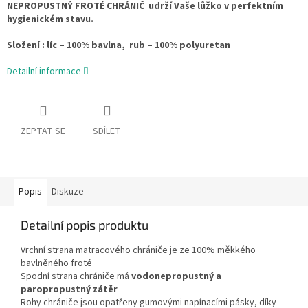
NEPROPUSTNÝ FROTÉ CHRÁNIČ udrží Vaše lůžko v perfektním
hygienickém stavu.
Složení : líc – 100% bavlna, rub – 100% polyuretan
Detailní informace
ZEPTAT SE
SDÍLET
Popis
Diskuze
Detailní popis produktu
Vrchní strana matracového chrániče je ze 100% měkkého
bavlněného froté
Spodní strana chrániče má
vodonepropustný a
paropropustný zátěr
Rohy chrániče jsou opatřeny gumovými napínacími pásky,
díky