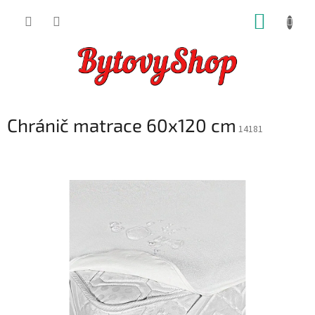
Přejít
NÁKUP
na
obsah
KOŠÍK
Chránič matrace 60x120 cm
14181