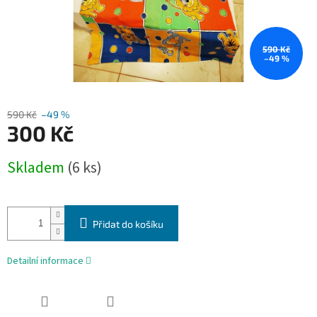
590 Kč
–49 %
590 Kč
–49 %
300 Kč
Měrná
Skladem
(6 ks)
cena:
Přidat do košíku
Detailní informace