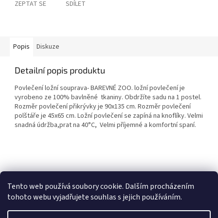
ZEPTAT SE
SDÍLET
Popis
Diskuze
Detailní popis produktu
Povlečení ložní souprava- BAREVNÉ ZOO. ložní povlečení je
vyrobeno ze 100% bavlněné tkaniny. Obdržíte sadu na 1 postel.
Rozměr povlečení přikrývky je 90x135 cm. Rozměr povlečení
polštáře je 45x65 cm. Ložní povlečení se zapíná na knoflíky. Velmi
snadná údržba,prat na 40°C, Velmi příjemné a komfortní spaní.
Z
á
Heureka recenze
p
Tento web používá soubory cookie. Dalším procházením
a
tohoto webu vyjadřujete souhlas s jejich používáním.
t
í