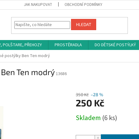
JAK NAKUPOVAT
OBCHODNÍ PODMÍNKY
HLEDAT
Y, POLŠTARE, PŘEHOZY
PROSTĚRADLA
DO DĚTSKÉ POSTÝLKÝ
ké postýlky Ben Ten modrý
y Ben Ten modrý
13686
350 Kč
–28 %
250 Kč
Měrná
Skladem
(6 ks)
cena: