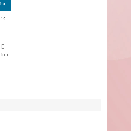
íku
n 10
DÍLET