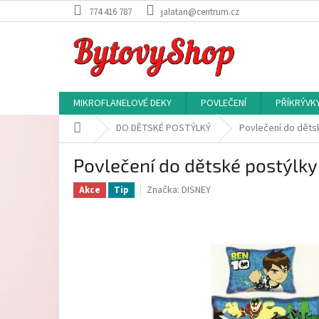
Přejít
774 416 787
jalatan@centrum.cz
na
obsah
MIKROFLANELOVÉ DEKY
POVLEČENÍ
PŘÍKRÝVK
Domů
DO DĚTSKÉ POSTÝLKÝ
Povlečení do děts
Povlečení do dětské postýlk
Značka:
DISNEY
Akce
Tip