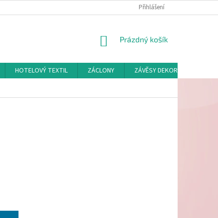
Přihlášení
NÁKUPNÍ
Prázdný košík
KOŠÍK
HOTELOVÝ TEXTIL
ZÁCLONY
ZÁVĚSY DEKORAČNÍ A POTAH