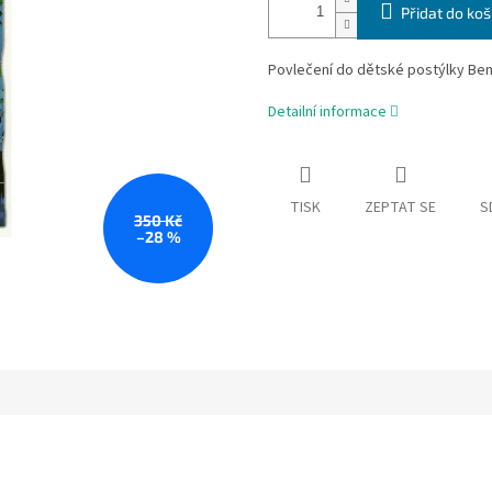
Přidat do koš
Povlečení do dětské postýlky Be
Detailní informace
TISK
ZEPTAT SE
S
350 Kč
–28 %