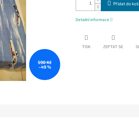
Přidat do koš
Detailní informace
TISK
ZEPTAT SE
S
590 Kč
–49 %