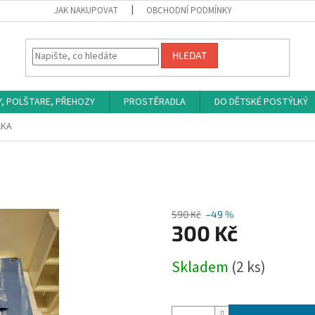
JAK NAKUPOVAT
OBCHODNÍ PODMÍNKY
HLEDAT
Y, POLŠTARE, PŘEHOZY
PROSTĚRADLA
DO DĚTSKÉ POSTÝLKÝ
LKA
590 Kč
–49 %
300 Kč
Měrná
Skladem
(2 ks)
cena: