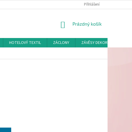
Přihlášení
NÁKUPNÍ
Prázdný košík
KOŠÍK
HOTELOVÝ TEXTIL
ZÁCLONY
ZÁVĚSY DEKORAČNÍ A POTAH