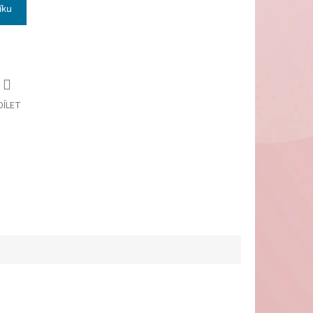
íku
DÍLET