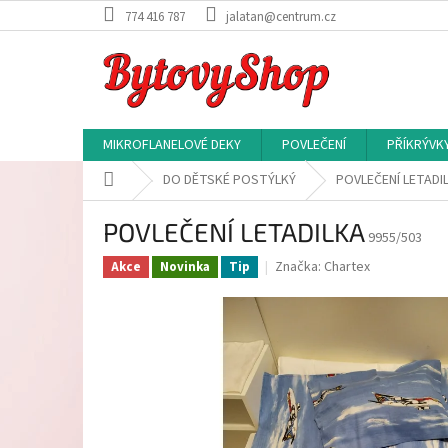
Přejít
774 416 787
jalatan@centrum.cz
na
obsah
MIKROFLANELOVÉ DEKY
POVLEČENÍ
PŘÍKRÝVK
Domů
DO DĚTSKÉ POSTÝLKÝ
POVLEČENÍ LETADI
POVLEČENÍ LETADILKA
9955/503
Značka:
Chartex
Akce
Novinka
Tip