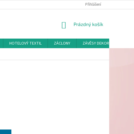
Přihlášení
NÁKUPNÍ
Prázdný košík
KOŠÍK
HOTELOVÝ TEXTIL
ZÁCLONY
ZÁVĚSY DEKORAČNÍ A POTAH