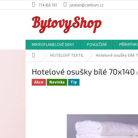
Přejít
774 416 787
jalatan@centrum.cz
na
obsah
MIKROFLANELOVÉ DEKY
POVLEČENÍ
PŘÍKRÝVK
Domů
HOTELOVÝ TEXTIL
Hotelové osušky bílé 
Hotelové osušky bílé 70x140
5
Akce
Novinka
Tip