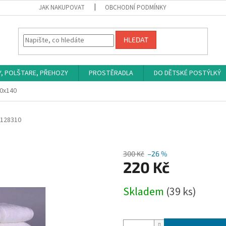
JAK NAKUPOVAT
OBCHODNÍ PODMÍNKY
HLEDAT
Y, POLŠTARE, PŘEHOZY
PROSTĚRADLA
DO DĚTSKÉ POSTÝLKÝ
70x140
128310
300 Kč
–26 %
220 Kč
Měrná
Skladem
(39 ks)
cena: