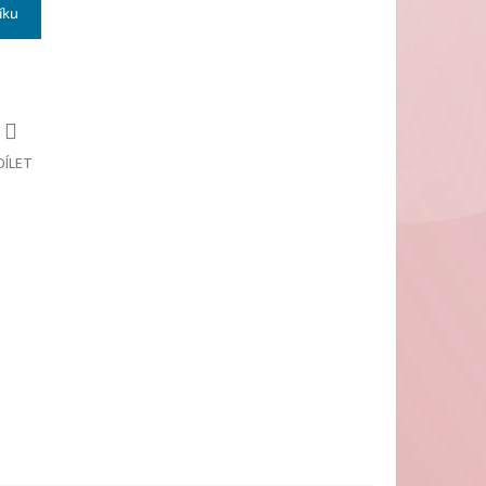
íku
DÍLET