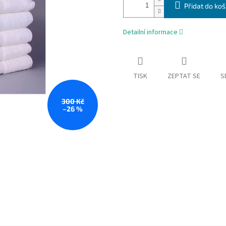
Přidat do koš
Detailní informace
TISK
ZEPTAT SE
S
300 Kč
–26 %