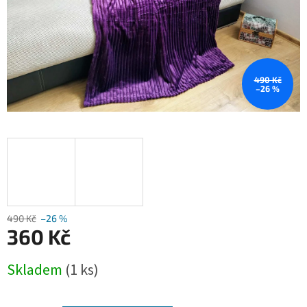
490 Kč
–26 %
490 Kč
–26 %
360 Kč
Měrná
Skladem
(1 ks)
cena: