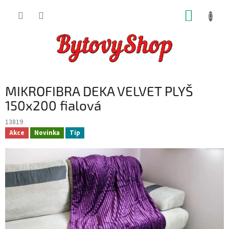
Přejít
NÁKUP
na
obsah
KOŠÍK
MIKROFIBRA DEKA VELVET PLYŠ
150x200 fialová
13819
Akce
Novinka
Tip