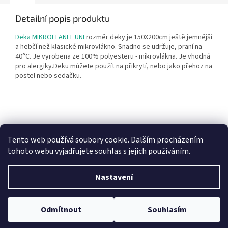
Detailní popis produktu
Deka MIKROFLANEL UNI
rozměr deky je 150X200cm ještě jemnější
a hebčí než klasické mikrovlákno. Snadno se udržuje, praní na
40°C. Je vyrobena ze 100% polyesteru - mikrovlákna. Je vhodná
pro alergiky.Deku můžete použít na přikrytí, nebo jako přehoz na
postel nebo sedačku.
Z
á
Heureka recenze
p
Tento web používá soubory cookie. Dalším procházením
a
tohoto webu vyjadřujete souhlas s jejich používáním.
t
í
Nastavení
Vytvořil Shoptet
Odmítnout
Souhlasím
Copyright 2026
BytovyShop.cz
. Všechna práva vyhrazena.