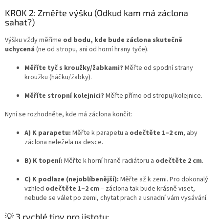
KROK 2: Změřte výšku (Odkud kam má záclona
sahat?)
Výšku vždy měříme
od bodu, kde bude záclona skutečně
uchycená
(ne od stropu, ani od horní hrany tyče).
Měříte tyč s kroužky/žabkami?
Měřte od spodní strany
kroužku (háčku/žabky).
Měříte stropní kolejnici?
Měřte přímo od stropu/kolejnice.
Nyní se rozhodněte, kde má záclona končit:
A) K parapetu:
Měřte k parapetu a
odečtěte 1–2 cm
, aby
záclona neležela na desce.
B) K topení:
Měřte k horní hraně radiátoru a
odečtěte 2 cm
.
C) K podlaze (nejoblíbenější):
Měřte až k zemi. Pro dokonalý
vzhled
odečtěte 1–2 cm
– záclona tak bude krásně viset,
nebude se válet po zemi, chytat prach a usnadní vám vysávání.
💡 3 rychlé tipy pro jistotu: