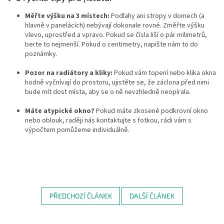
Měřte výšku na 3 místech:
Podlahy ani stropy v domech (a
hlavně v panelácích) nebývají dokonale rovné. Změřte výšku
vlevo, uprostřed a vpravo. Pokud se čísla liší o pár milimetrů,
berte to nejmenší. Pokud o centimetry, napište nám to do
poznámky.
Pozor na radiátory a kliky:
Pokud vám topení nebo klika okna
hodně vyčnívají do prostoru, ujistěte se, že záclona před nimi
bude mít dost místa, aby se o ně nevzhledně neopírala.
Máte atypické okno?
Pokud máte zkosené podkrovní okno
nebo oblouk, raději nás kontaktujte s fotkou, rádi vám s
výpočtem pomůžeme individuálně.
PŘEDCHOZÍ ČLÁNEK
DALŠÍ ČLÁNEK