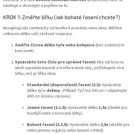
natahuje a zkresluje) a pojďme na to.
KROK 1: Změřte šířku (Jak bohaté řasení chcete?)
Nezajímají nás centimetry od levého k pravému rámu okna. Měříme
celkovou délku vaší závěsné soupravy.
Změřte čistou délku tyče nebo kolejnice
(bez ozdobných
koncovek).
Vynásobte toto číslo pro správné řasení:
Aby záclona na
okně vypadala luxusně a tvořila krásné vlny, potřebujete více
látky, než je šířka okna.
Standardní (doporučené) řasení (1:2):
Vynásobte
délku tyče
dvěma
.
(Příklad: Tyč má 200 cm = objednejte
400 cm širokou záclonu).
Jemné řasení (1:1,5):
Vynásobte délku
1,5x
(ideální pro
hustější nebo vzorované látky).
Bohaté řasení (1:2,5):
Vynásobte délku
2,5x
(skvělé pro
velmi jemnou organzu nebo luxusní vzhled).