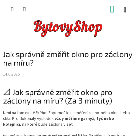
Přejít
NÁKUP
na
obsah
KOŠÍK
Jak správně změřit okno pro záclony
na míru?
14.6.2026
📐 Jak správně změřit okno pro
záclony na míru? (Za 3 minuty)
Není na tom nic těžkého! Zapomeňte na měření samotného okna nebo
skla. Pro dokonalý výsledek
vždy měříme garnýž, tyč nebo
kolejnici
, na které bude záclona viset.
Vezměte si k ruce
kovové svinovací měřítko
(krejčovský metr se