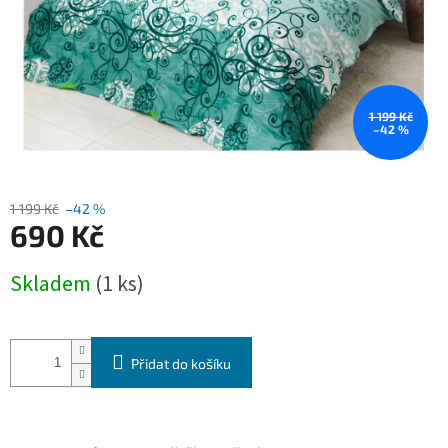
1 199 Kč
–42 %
1 199 Kč
–42 %
690 Kč
Měrná
Skladem
(1 ks)
cena:
Přidat do košíku