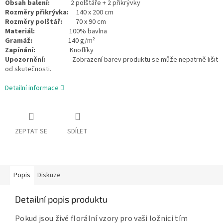
Obsah balení:
2 polštáře + 2 přikrývky
Rozměry přikrývka:
140 x 200 cm
Rozměry polštář:
70 x 90 cm
Materiál:
100% bavlna
Gramáž:
140 g/m²
Zapínání:
Knoflíky
Upozornění:
Zobrazení barev produktu se může nepatrně lišit
od skutečnosti.
Detailní informace
ZEPTAT SE
SDÍLET
Popis
Diskuze
Detailní popis produktu
Pokud jsou živé florální vzory pro vaši ložnici tím