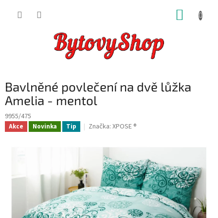
Přejít
NÁKUP
na
obsah
KOŠÍK
Bavlněné povlečení na dvě lůžka
Amelia - mentol
9955/475
Značka:
XPOSE ®
Akce
Novinka
Tip