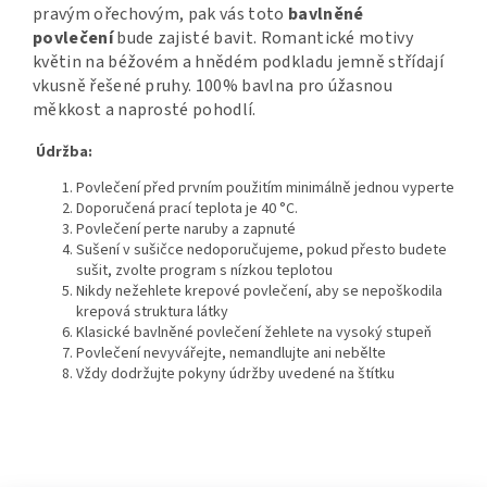
pravým ořechovým, pak vás toto
bavlněné
povlečení
bude zajisté bavit. Romantické motivy
květin na béžovém a hnědém podkladu jemně střídají
vkusně řešené pruhy.
100% bavlna pro úžasnou
měkkost a naprosté pohodlí.
Údržba:
Povlečení před prvním použitím minimálně jednou vyperte
Doporučená prací teplota je 40 °C.
Povlečení perte naruby a zapnuté
Sušení v sušičce nedoporučujeme, pokud přesto budete
sušit, zvolte program s nízkou teplotou
Nikdy nežehlete krepové povlečení, aby se nepoškodila
krepová struktura látky
Klasické bavlněné povlečení žehlete na vysoký stupeň
Povlečení nevyvářejte, nemandlujte ani nebělte
Vždy dodržujte pokyny údržby uvedené na štítku