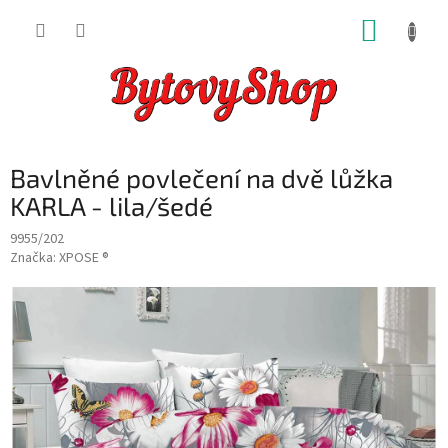
Přejít
NÁKUP
na
obsah
KOŠÍK
Bavlněné povlečení na dvě lůžka
KARLA - lila/šedé
9955/202
Značka:
XPOSE ®