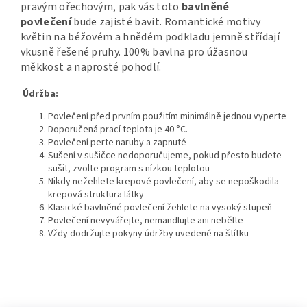
pravým ořechovým, pak vás toto
bavlněné
povlečení
bude zajisté bavit. Romantické motivy
květin na béžovém a hnědém podkladu jemně střídají
vkusně řešené pruhy.
100% bavlna pro úžasnou
měkkost a naprosté pohodlí.
Údržba:
Povlečení před prvním použitím minimálně jednou vyperte
Doporučená prací teplota je 40 °C.
Povlečení perte naruby a zapnuté
Sušení v sušičce nedoporučujeme, pokud přesto budete
sušit, zvolte program s nízkou teplotou
Nikdy nežehlete krepové povlečení, aby se nepoškodila
krepová struktura látky
Klasické bavlněné povlečení žehlete na vysoký stupeň
Povlečení nevyvářejte, nemandlujte ani nebělte
Vždy dodržujte pokyny údržby uvedené na štítku