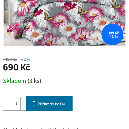
1 199 Kč
–42 %
1 199 Kč
–42 %
690 Kč
Měrná
Skladem
(3 ks)
cena:
Přidat do košíku