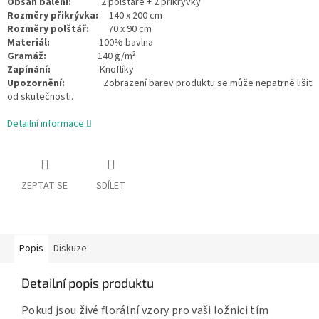
Obsah balení:
2 polštáře + 2 přikrývky
Rozměry přikrývka:
140 x 200 cm
Rozměry polštář:
70 x 90 cm
Materiál:
100% bavlna
Gramáž:
140 g/m²
Zapínání:
Knoflíky
Upozornění:
Zobrazení barev produktu se může nepatrně lišit
od skutečnosti.
Detailní informace
ZEPTAT SE
SDÍLET
Popis
Diskuze
Detailní popis produktu
Pokud jsou živé florální vzory pro vaši ložnici tím