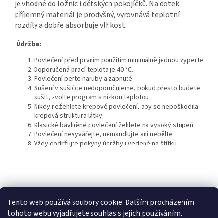
je vhodné do ložnic i dětských pokojíčků. Na dotek
příjemný materiál je prodyšný, vyrovnává teplotní
rozdíly a dobře absorbuje vlhkost.
Údržba:
Povlečení před prvním použitím minimálně jednou vyperte
Doporučená prací teplota je 40 °C.
Povlečení perte naruby a zapnuté
Sušení v sušičce nedoporučujeme, pokud přesto budete
sušit, zvolte program s nízkou teplotou
Nikdy nežehlete krepové povlečení, aby se nepoškodila
krepová struktura látky
Klasické bavlněné povlečení žehlete na vysoký stupeň
Povlečení nevyvářejte, nemandlujte ani nebělte
Vždy dodržujte pokyny údržby uvedené na štítku
Z
á
Heureka recenze
p
Tento web používá soubory cookie. Dalším procházením
a
tohoto webu vyjadřujete souhlas s jejich používáním.