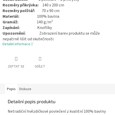
Rozměry přikrývka:
140 x 200 cm
Rozměry polštář:
70 x 90 cm
Materiál:
100% bavlna
Gramáž:
140 g/m²
Zapínání:
Knoflíky
Upozornění:
Zobrazení barev produktu se může
nepatrně lišit od skutečnosti.
Detailní informace
ZEPTAT SE
SDÍLET
Popis
Diskuze
Detailní popis produktu
Netradiční hvězdičkové povlečení z kvalitní 100% bavlny