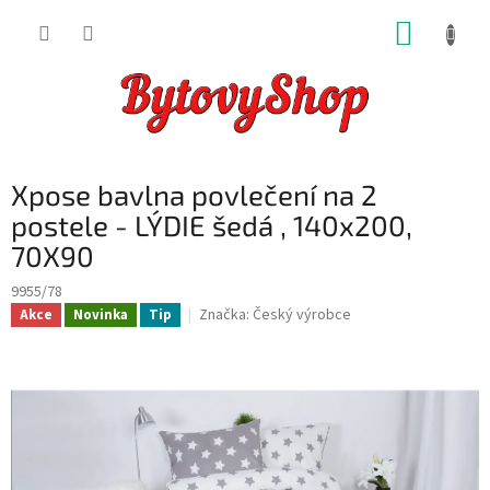
Přejít
NÁKUP
na
obsah
KOŠÍK
Xpose bavlna povlečení na 2
postele - LÝDIE šedá , 140x200,
70X90
9955/78
Značka:
Český výrobce
Akce
Novinka
Tip