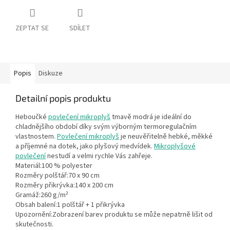
ZEPTAT SE
SDÍLET
Popis
Diskuze
Detailní popis produktu
Heboučké
povlečení mikroplyš
tmavě modrá je ideální do
chladnějšího období díky svým výborným termoregulačním
vlastnostem.
Povlečení mikroplyš
je neuvěřitelně hebké, měkké
a příjemné na dotek, jako plyšový medvídek.
Mikroplyšové
povlečení
nestudí a velmi rychle Vás zahřeje.
Materiál:100 % polyester
Rozměry polštář:70 x 90 cm
Rozměry přikrývka:140 x 200 cm
Gramáž:260 g/m²
Obsah balení:1 polštář + 1 přikrývka
Upozornění:Zobrazení barev produktu se může nepatrně lišit od
skutečnosti.