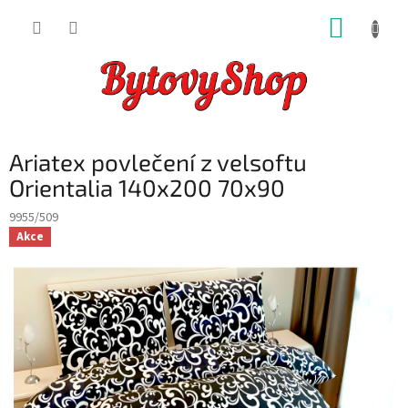
Přejít
NÁKUP
na
obsah
KOŠÍK
Ariatex povlečení z velsoftu
Orientalia 140x200 70x90
9955/509
Akce