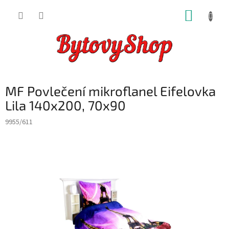
Přejít
NÁKUP
na
obsah
KOŠÍK
MF Povlečení mikroflanel Eifelovka
Lila 140x200, 70x90
9955/611