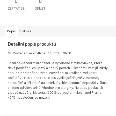
ZEPTAT SE
SDÍLET
Popis
Diskuze
Detailní popis produktu
MF Povlečení mikroflanel 140x200, 70x90
Ložní povlečení mikroflanel je vyrobeno z mikrovlákna, které
dává povlečení chlupatý a hebký povrch. Díky němu vám již nikdy
nebude pod peřinou zima. Povlečení mikroflanel velikost :
polštář 70 x 90 + deka 140 x 200 Vynikající hřejivé vlastnosti,
heboučké a příjemné na dotek. Rychleschnoucí, nepouští vlákna,
snadno udržovatelné. Vhodné pro alergiky. Na obou povlacích
zipové uzávěry. Materiál : 100% polyester mikroflanel Prani :
40°C – povlečení se nežehlí