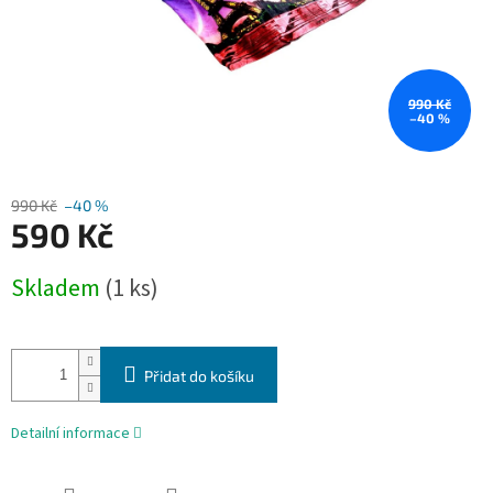
990 Kč
–40 %
990 Kč
–40 %
590 Kč
Měrná
Skladem
(1 ks)
cena:
Přidat do košíku
Detailní informace