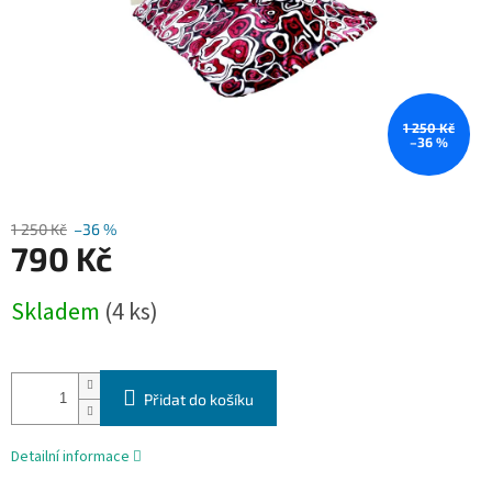
1 250 Kč
–36 %
1 250 Kč
–36 %
790 Kč
Měrná
Skladem
(4 ks)
cena:
Přidat do košíku
Detailní informace