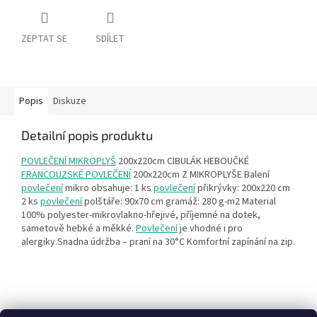
ZEPTAT SE
SDÍLET
Popis
Diskuze
Detailní popis produktu
POVLEČENÍ MIKROPLYŠ
200x220cm CIBULÁK HEBOUČKÉ
FRANCOUZSKÉ POVLEČENÍ
200x220cm Z MIKROPLYŠE Balení
povlečení
mikro obsahuje: 1 ks
povlečení
přikrývky: 200x220 cm
2 ks
povlečení
polštáře: 90x70 cm gramáž: 280 g-m2 Material
100% polyester-mikrovlakno-hřejivé, příjemné na dotek,
sametově hebké a měkké.
Povlečení
je vhodné i pro
alergiky.Snadna údržba – praní na 30°C Komfortní zapínání na zip.
Z
á
Heureka recenze