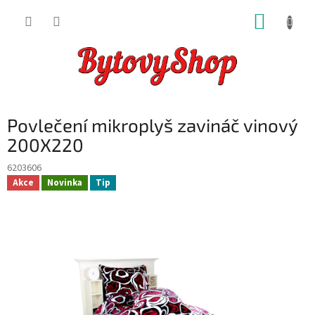
Přejít
NÁKUP
na
obsah
KOŠÍK
Povlečení mikroplyš zavináč vinový
200X220
6203606
Akce
Novinka
Tip