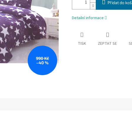
Přidat do koš
Detailní informace
TISK
ZEPTAT SE
S
990 Kč
–40 %