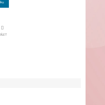
íku
DÍLET