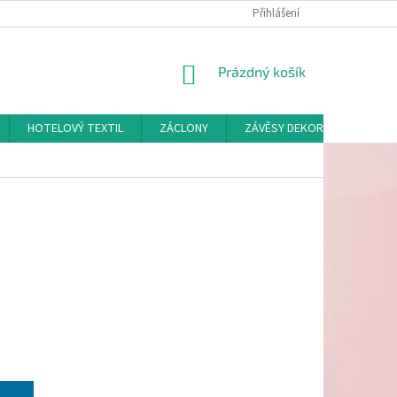
Přihlášení
NÁKUPNÍ
Prázdný košík
KOŠÍK
HOTELOVÝ TEXTIL
ZÁCLONY
ZÁVĚSY DEKORAČNÍ A POTAH