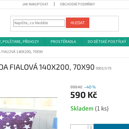
JAK NAKUPOVAT
OBCHODNÍ PODMÍNKY
HLEDAT
Y, POLŠTARE, PŘEHOZY
PROSTĚRADLA
DO DĚTSKÉ POSTÝLKÝ
 FIALOVÁ 140X200, 70X90
A FIALOVÁ 140X200, 70X90
9955/579
990 Kč
–40 %
590 Kč
Měrná
Skladem
(1 ks)
cena: