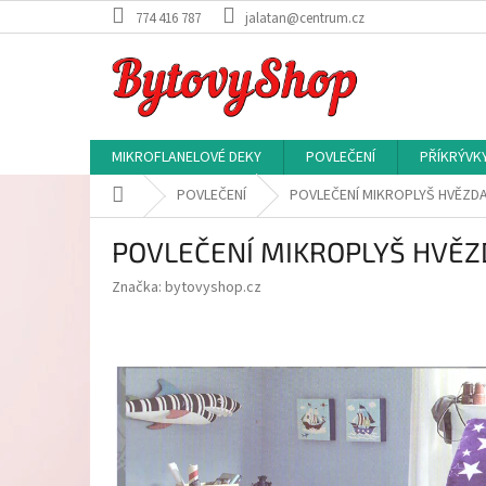
Přejít
774 416 787
jalatan@centrum.cz
na
obsah
MIKROFLANELOVÉ DEKY
POVLEČENÍ
PŘÍKRÝVK
Domů
POVLEČENÍ
POVLEČENÍ MIKROPLYŠ HVĚZDA
POVLEČENÍ MIKROPLYŠ HVĚZD
Značka:
bytovyshop.cz