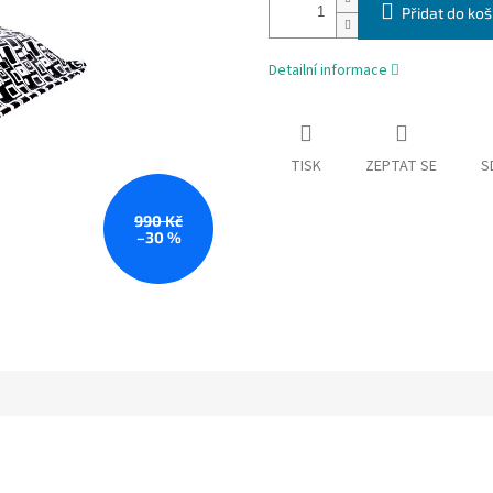
Přidat do koš
Detailní informace
TISK
ZEPTAT SE
S
990 Kč
–30 %