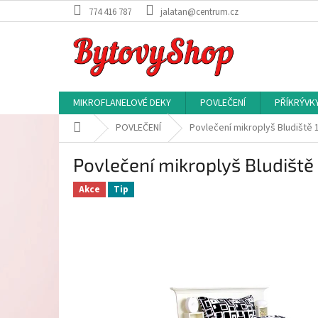
Přejít
774 416 787
jalatan@centrum.cz
na
obsah
MIKROFLANELOVÉ DEKY
POVLEČENÍ
PŘÍKRÝVK
Domů
POVLEČENÍ
Povlečení mikroplyš Bludiště 
Povlečení mikroplyš Bludišt
Akce
Tip