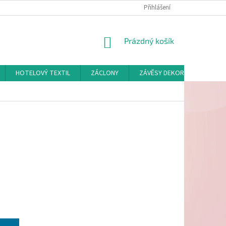
Přihlášení
NÁKUPNÍ
Prázdný košík
KOŠÍK
HOTELOVÝ TEXTIL
ZÁCLONY
ZÁVĚSY DEKORAČNÍ A POTAH