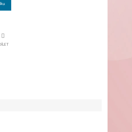
íku
DÍLET