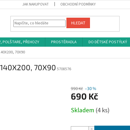
JAK NAKUPOVAT
OBCHODNÍ PODMÍNKY
HLEDAT
Y, POLŠTARE, PŘEHOZY
PROSTĚRADLA
DO DĚTSKÉ POSTÝLKÝ
140X200, 70X90
ě 140X200, 70X90
5708576
990 Kč
–30 %
690 Kč
Měrná
Skladem
(4 ks)
cena: