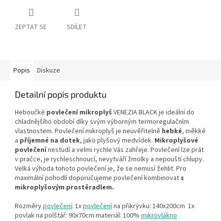
ZEPTAT SE
SDÍLET
Popis
Diskuze
Detailní popis produktu
Heboučké
povlečení mikroplyš
VENEZIA BLACK je ideální do
chladnějšího období díky svým výborným termoregulačním
vlastnostem. Povlečení mikroplyš je neuvěřitelně
hebké
, měkké
a
příjemné na dotek
, jako plyšový medvídek.
Mikroplyšové
povlečení
nestudí a velmi rychle Vás zahřeje. Povlečení lze prát
v pračce, je rychleschnoucí, nevytváří žmolky a nepouští chlupy.
Velká výhoda tohoto povlečení je, že se nemusí žehlit. Pro
maximální pohodlí doporučujeme povlečení kombinovat
s
mikroplyšovým prostěradlem.
Rozměry
povlečení
: 1x
povlečení
na přikrývku: 140x200cm 1x
povlak na polštář: 90x70cm materiál: 100%
mikrovlákno