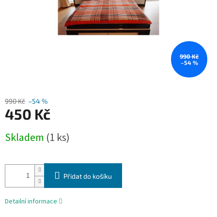
990 Kč
–54 %
990 Kč
–54 %
450 Kč
Měrná
Skladem
(1 ks)
cena:
Přidat do košíku
Detailní informace