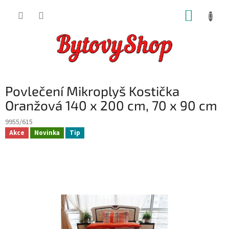
Přejít
NÁKUP
na
obsah
KOŠÍK
Povlečení Mikroplyš Kostička
Oranžová 140 x 200 cm, 70 x 90 cm
9955/615
Akce
Novinka
Tip