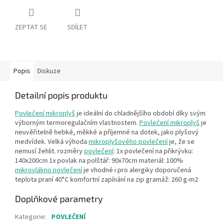
ZEPTAT SE
SDÍLET
Popis
Diskuze
Detailní popis produktu
Povlečení mikroplyš
je ideální do chladnějšího období díky svým
výborným termoregulačním vlastnostem.
Povlečení mikroplyš
je
neuvěřitelně hebké, měkké a příjemné na dotek, jako plyšový
medvídek. Velká výhoda
mikroplyšového povlečení
je, že se
nemusí žehlit. rozměry
povlečení
: 1x povlečení na přikrývku:
140x200cm 1x povlak na polštář: 90x70cm materiál: 100%
mikrovlákno povlečení
je vhodné i pro alergiky doporučená
teplota praní 40°C komfortní zapínání na zip gramáž: 260 g-m2
Doplňkové parametry
Kategorie
:
POVLEČENÍ