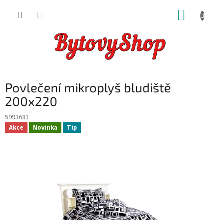
Přejít
NÁKUP
na
obsah
KOŠÍK
Povlečení mikroplyš bludiště
200x220
5993681
Akce
Novinka
Tip