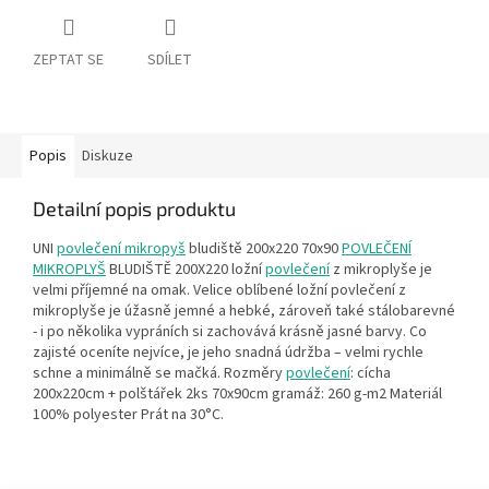
ZEPTAT SE
SDÍLET
Popis
Diskuze
Detailní popis produktu
UNI
povlečení mikropyš
bludiště 200x220 70x90
POVLEČENÍ
MIKROPLYŠ
BLUDIŠTĚ 200X220 ložní
povlečení
z mikroplyše je
velmi příjemné na omak. Velice oblíbené ložní povlečení z
mikroplyše je úžasně jemné a hebké, zároveň také stálobarevné
- i po několika vypráních si zachovává krásně jasné barvy. Co
zajisté oceníte nejvíce, je jeho snadná údržba – velmi rychle
schne a minimálně se mačká. Rozměry
povlečení
: cícha
200x220cm + polštářek 2ks 70x90cm gramáž: 260 g-m2 Materiál
100% polyester Prát na 30°C.