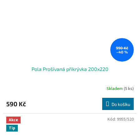
990 Kč
–40 %
Pola Prošívaná přikrývka 200x220
Skladem
(5 ks)
590 Kč
Do košíku
Kód:
9955/520
Akce
Tip