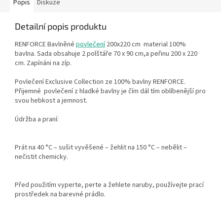
Popis
Diskuze
Detailní popis produktu
RENFORCE Bavlněné
povlečení
200x220 cm material 100%
bavlna. Sada obsahuje 2 polštáře 70 x 90 cm,a peřinu 200 x 220
cm. Zapínáni na zíp.
Povlečení Exclusive Collection ze 100% bavlny RENFORCE.
Přijemné povlečení z hladké bavlny je čím dál tím oblíbenější pro
svou hebkost a jemnost.
Údržba a praní:
Prát na 40 °C – sušit vyvěšené – žehlit na 150 °C – nebělit –
nečistit chemicky.
Před použitím vyperte, perte a žehlete naruby, používejte prací
prostředek na barevné prádlo.