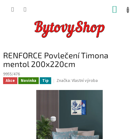
Přejít
NÁKUP
na
obsah
KOŠÍK
RENFORCE Povlečení Timona
mentol 200x220cm
9955/476
Značka:
Vlastní výroba
Akce
Novinka
Tip