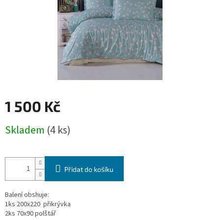
1 500 Kč
Měrná
Skladem
(4 ks)
cena:
Přidat do košíku
Balení obshuje:
1ks 200x220 přikrývka
2ks 70x90 polštář