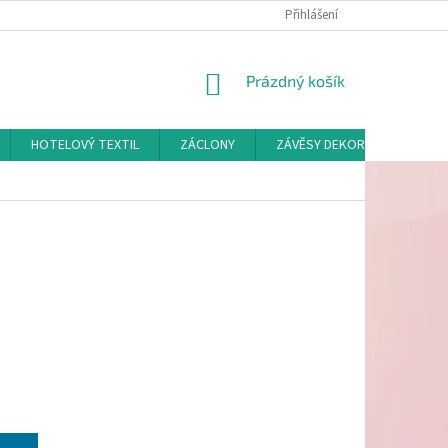
Přihlášení
NÁKUPNÍ
Prázdný košík
KOŠÍK
HOTELOVÝ TEXTIL
ZÁCLONY
ZÁVĚSY DEKORAČNÍ A POTAH