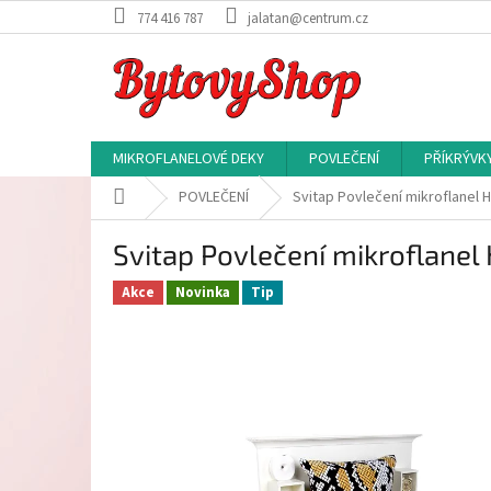
Přejít
774 416 787
jalatan@centrum.cz
na
obsah
MIKROFLANELOVÉ DEKY
POVLEČENÍ
PŘÍKRÝVK
Domů
POVLEČENÍ
Svitap Povlečení mikroflanel 
Svitap Povlečení mikroflanel
Akce
Novinka
Tip