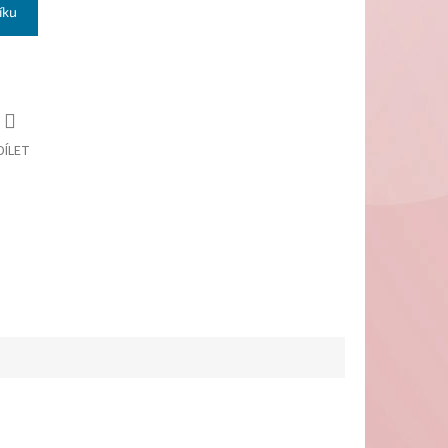
íku
DÍLET