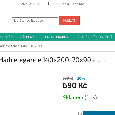
JAK NAKUPOVAT
OBCHODNÍ PODMÍNKY
HLEDAT
Y, POLŠTARE, PŘEHOZY
PROSTĚRADLA
DO DĚTSKÉ POSTÝLKÝ
Hadí elegance 140x200, 70x90
 Hadí elegance 140x200, 70x90
9955/111
990 Kč
–30 %
690 Kč
Měrná
Skladem
(1 ks)
cena: