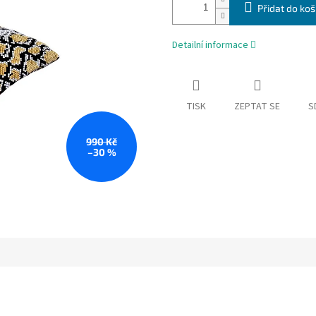
Přidat do koš
Detailní informace
TISK
ZEPTAT SE
S
990 Kč
–30 %