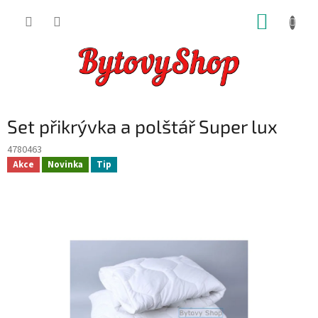
Přejít
NÁKUP
na
obsah
KOŠÍK
Set přikrývka a polštář Super lux
4780463
Akce
Novinka
Tip