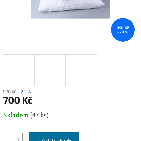
990 Kč
–29 %
990 Kč
–29 %
700 Kč
Měrná
Skladem
(47 ks)
cena:
Přidat do košíku