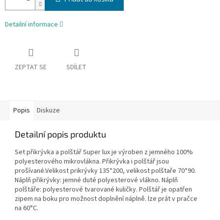
Detailní informace
ZEPTAT SE
SDÍLET
Popis
Diskuze
Detailní popis produktu
Set přikrývka a polštář Super lux je výroben z jemného 100%
polyesterového mikrovlákna. Přikrývka i polštář jsou
prošívané.Velikost prikrývky 135*200, velikost polštaře 70*90.
Náplň přikrývky: jemné duté polyesterové vlákno. Náplň
polštáře: polyesterové tvarované kuličky. Polštář je opatřen
zipem na boku pro možnost doplnění náplně. lze prát v pračce
na 60°C.