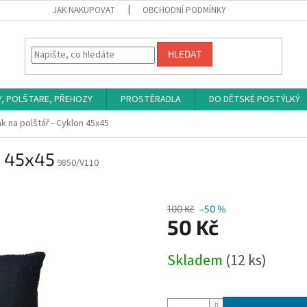
JAK NAKUPOVAT
OBCHODNÍ PODMÍNKY
HLEDAT
Y, POLŠTARE, PŘEHOZY
PROSTĚRADLA
DO DĚTSKÉ POSTÝLKÝ
k na polštář - Cyklon 45x45
n 45x45
9850/V110
100 Kč
–50 %
50 Kč
Měrná
Skladem
(12 ks)
cena: