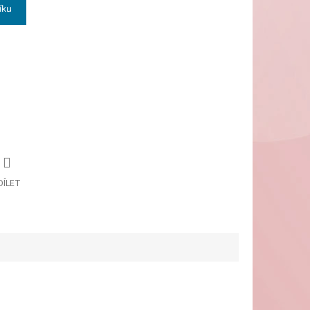
íku
DÍLET