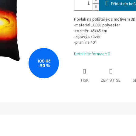
Přidat do koš
Povlak na polštářek s motivem 3D
-material 100% polyester
-rozměr: 45x45 cm
-zipový uzávěr
-praní na 40°
Detailní informace
100 Kč
–50 %
TISK
ZEPTAT SE
S