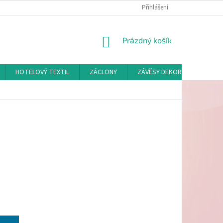
Přihlášení
NÁKUPNÍ
Prázdný košík
KOŠÍK
HOTELOVÝ TEXTIL
ZÁCLONY
ZÁVĚSY DEKORAČNÍ A POTAH