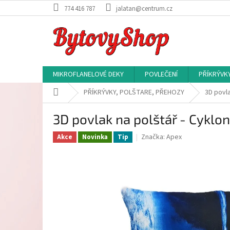
Přejít
774 416 787
jalatan@centrum.cz
na
obsah
MIKROFLANELOVÉ DEKY
POVLEČENÍ
PŘÍKRÝVK
Domů
PŘÍKRÝVKY, POLŠTARE, PŘEHOZY
3D povla
3D povlak na polštář - Cyklo
Značka:
Apex
Akce
Novinka
Tip