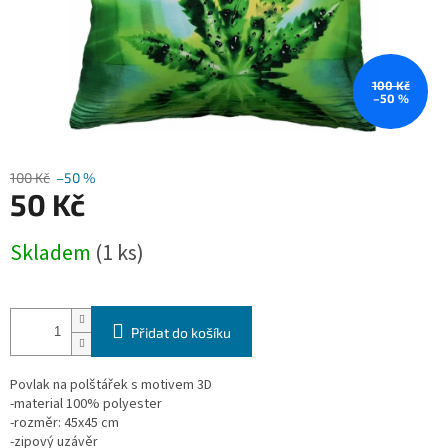
100 Kč
–50 %
100 Kč
–50 %
50 Kč
Měrná
Skladem
(1 ks)
cena:
Přidat do košíku
Povlak na polštářek s motivem 3D
-material 100% polyester
-rozměr: 45x45 cm
-zipový uzávěr