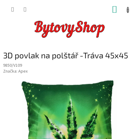
Přejít
NÁKUP
na
obsah
KOŠÍK
3D povlak na polštář -Tráva 45x45
9850/V109
Značka:
Apex